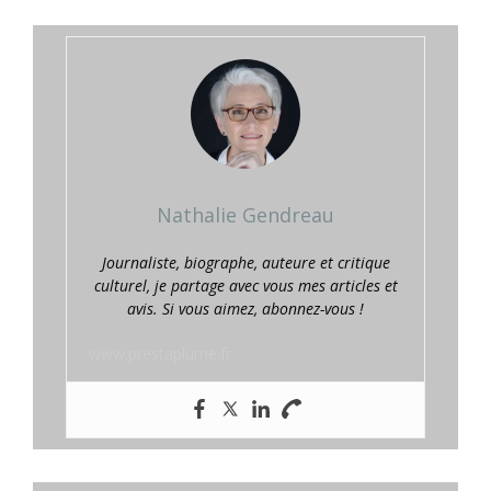
Nathalie Gendreau
Journaliste, biographe, auteure et critique
culturel, je partage avec vous mes articles et
avis. Si vous aimez, abonnez-vous !
www.prestaplume.fr