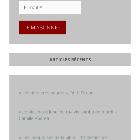
E-
mail
*
ARTICLES RÉCENTS
« Les dernières heures », Ruth Druart
« Le plus beau lundi de ma vie tomba un mardi »,
Camille Andrea
« Les insoumises de la bible – 12 destins de