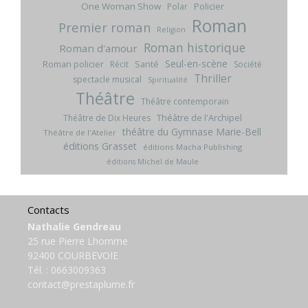
One Woman Show
Policier
Polar
Roman
Premier roman
Religion
Roman historique
Roman d'amour
Seul-en-scène
Roman policier
Santé
Récit
Société
Thriller
spectacle musical
Spiritualité
Théâtre
Théâtre contemporain
Théâtre de l'Archipel
Théâtre de Dix Heures
théâtre du Gymnase Marie-Bell
Théâtre de l'Atelier
éditions Grasset
éditions Macha Publishing
éditions Michel de Maule
Contacts
Nathalie Gendreau
25 rue Pierre Lhomme
92400 COURBEVOIE
Tél. :
0663009363
contact@prestaplume.fr