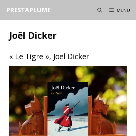
Aller
PRESTAPLUME
au
MENU
contenu
Joël Dicker
« Le Tigre », Joël Dicker