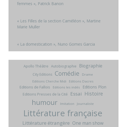
femmes », Patrick Banon
« Les Filles de la section Caméléon », Martine
Marie Muller
« La domestication », Nuno Gomes Garcia
Biographie
Apollo Théâtre
Autobiographie
Comédie
City Editions
Drame
Editions Cherche Midi
Editions Dacres
Editions Plon
Editions de Fallois
Editions les indés
Histoire
Essai
Editions Presses de la Cité
humour
Imitation
Journaliste
Littérature française
Littérature étrangère
One man show