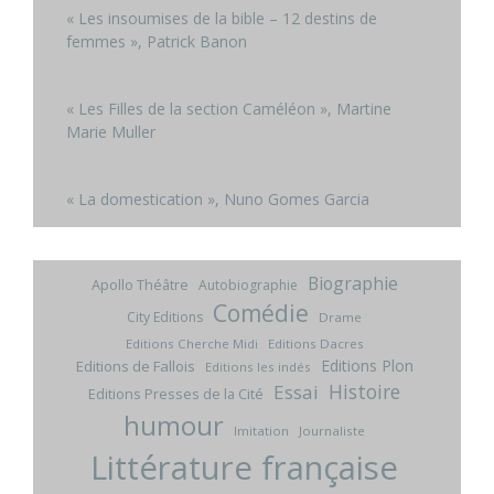
« Les insoumises de la bible – 12 destins de
femmes », Patrick Banon
« Les Filles de la section Caméléon », Martine
Marie Muller
« La domestication », Nuno Gomes Garcia
Biographie
Apollo Théâtre
Autobiographie
Comédie
City Editions
Drame
Editions Cherche Midi
Editions Dacres
Editions Plon
Editions de Fallois
Editions les indés
Histoire
Essai
Editions Presses de la Cité
humour
Imitation
Journaliste
Littérature française