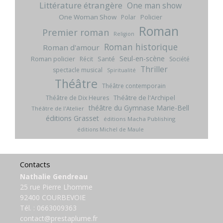
Littérature étrangère
One man show
One Woman Show
Policier
Polar
Roman
Premier roman
Religion
Roman historique
Roman d'amour
Seul-en-scène
Roman policier
Santé
Récit
Société
Thriller
spectacle musical
Spiritualité
Théâtre
Théâtre contemporain
Théâtre de l'Archipel
Théâtre de Dix Heures
théâtre du Gymnase Marie-Bell
Théâtre de l'Atelier
éditions Grasset
éditions Macha Publishing
éditions Michel de Maule
Contacts
Nathalie Gendreau
25 rue Pierre Lhomme
92400 COURBEVOIE
Tél. :
0663009363
contact@prestaplume.fr