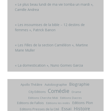
« Le plus beau lundi de ma vie tomba un mardi »,
Camille Andrea
« Les insoumises de la bible – 12 destins de
femmes », Patrick Banon
« Les Filles de la section Caméléon », Martine
Marie Muller
« La domestication », Nuno Gomes Garcia
Biographie
Apollo Théâtre
Autobiographie
Comédie
City Editions
Drame
Editions Cherche Midi
Editions Dacres
Editions Plon
Editions de Fallois
Editions les indés
Histoire
Essai
Editions Presses de la Cité