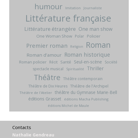
humour
Imitation
Journaliste
Littérature française
Littérature étrangère
One man show
One Woman Show
Policier
Polar
Roman
Premier roman
Religion
Roman historique
Roman d'amour
Seul-en-scène
Roman policier
Santé
Récit
Société
Thriller
spectacle musical
Spiritualité
Théâtre
Théâtre contemporain
Théâtre de l'Archipel
Théâtre de Dix Heures
théâtre du Gymnase Marie-Bell
Théâtre de l'Atelier
éditions Grasset
éditions Macha Publishing
éditions Michel de Maule
Contacts
Nathalie Gendreau