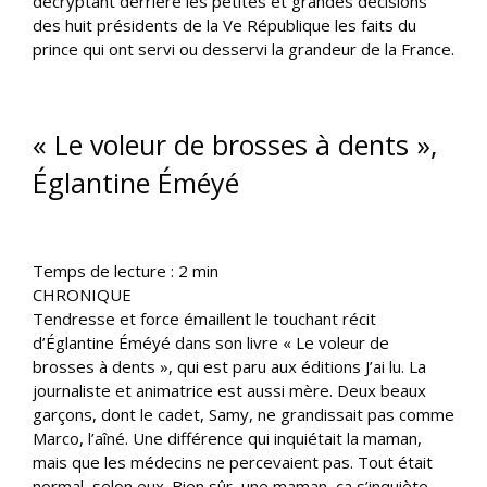
décryptant derrière les petites et grandes décisions
des huit présidents de la Ve République les faits du
prince qui ont servi ou desservi la grandeur de la France.
« Le voleur de brosses à dents »,
Églantine Éméyé
Temps de lecture :
2
min
CHRONIQUE
Tendresse et force émaillent le touchant récit
d’Églantine Éméyé dans son livre « Le voleur de
brosses à dents », qui est paru aux éditions J’ai lu. La
journaliste et animatrice est aussi mère. Deux beaux
garçons, dont le cadet, Samy, ne grandissait pas comme
Marco, l’aîné. Une différence qui inquiétait la maman,
mais que les médecins ne percevaient pas. Tout était
normal, selon eux. Bien sûr, une maman, ça s’inquiète