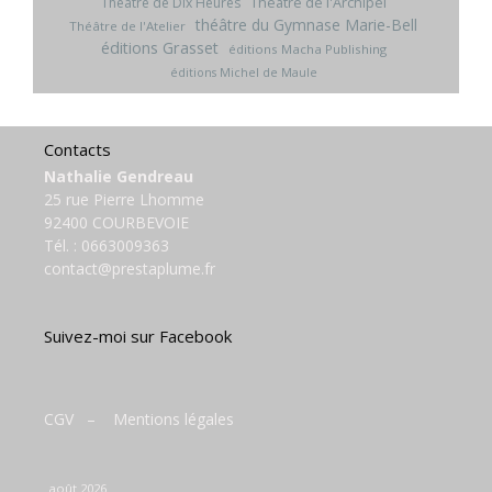
Théâtre de l'Archipel
Théâtre de Dix Heures
théâtre du Gymnase Marie-Bell
Théâtre de l'Atelier
éditions Grasset
éditions Macha Publishing
éditions Michel de Maule
Contacts
Nathalie Gendreau
25 rue Pierre Lhomme
92400 COURBEVOIE
Tél. :
0663009363
contact@prestaplume.fr
Suivez-moi sur Facebook
CGV
–
Mentions légales
août 2026