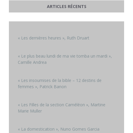
ARTICLES RÉCENTS
« Les dernières heures », Ruth Druart
« Le plus beau lundi de ma vie tomba un mardi »,
Camille Andrea
« Les insoumises de la bible – 12 destins de
femmes », Patrick Banon
« Les Filles de la section Caméléon », Martine
Marie Muller
« La domestication », Nuno Gomes Garcia