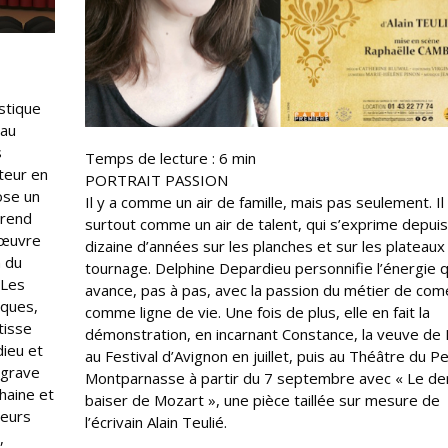
astique
 au
s
Temps de lecture :
6
min
teur en
PORTRAIT PASSION
ose un
Il y a comme un air de famille, mais pas seulement. Il
 rend
surtout comme un air de talent, qui s’exprime depui
 œuvre
dizaine d’années sur les planches et sur les plateaux
n du
tournage. Delphine Depardieu personnifie l’énergie q
 Les
avance, pas à pas, avec la passion du métier de co
iques,
comme ligne de vie. Une fois de plus, elle en fait la
tisse
démonstration, en incarnant Constance, la veuve de
dieu et
au Festival d’Avignon en juillet, puis au Théâtre du Pe
 grave
Montparnasse à partir du 7 septembre avec « Le de
haine et
baiser de Mozart », une pièce taillée sur mesure de
leurs
l’écrivain Alain Teulié.
,