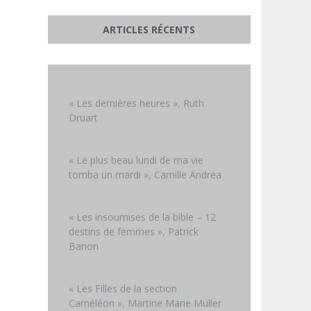
ARTICLES RÉCENTS
« Les dernières heures », Ruth
Druart
« Le plus beau lundi de ma vie
tomba un mardi », Camille Andrea
« Les insoumises de la bible – 12
destins de femmes », Patrick
Banon
« Les Filles de la section
Caméléon », Martine Marie Muller