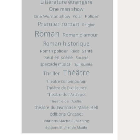
Littérature étrangère
One man show
One Woman Show
Policier
Polar
Premier roman
Religion
Roman
Roman d'amour
Roman historique
Roman policier
Santé
Récit
Seul-en-scène
Société
spectacle musical
Spiritualité
Théâtre
Thriller
Théâtre contemporain
Théâtre de Dix Heures
Théâtre de l'Archipel
Théâtre de l'Atelier
théâtre du Gymnase Marie-Bell
éditions Grasset
éditions Macha Publishing
éditions Michel de Maule