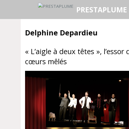
Aller
PRESTAPLUME
au
contenu
Delphine Depardieu
« L’aigle à deux têtes », l’essor 
cœurs mêlés