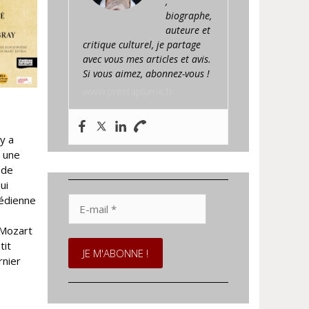
,
biographe,
auteure et
critique culturel, je partage
avec vous mes articles et avis.
Si vous aimez, abonnez-vous !
www.prestaplume.fr
 y a
s une
 de
ui
E-
médienne
mail
*
 Mozart
tit
rnier