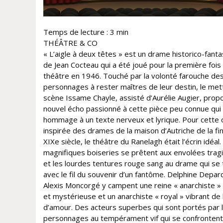
Temps de lecture :
3
min
THÉÂTRE & CO
« L’aigle à deux têtes » est un drame historico-fant
de Jean Cocteau qui a été joué pour la première fois
théâtre en 1946. Touché par la volonté farouche de
personnages à rester maîtres de leur destin, le met
scène Issame Chayle, assisté d’Aurélie Augier, prop
nouvel écho passionné à cette pièce peu connue qui
hommage à un texte nerveux et lyrique. Pour cette
inspirée des drames de la maison d’Autriche de la fi
XIXe siècle, le théâtre du Ranelagh était l’écrin idéal.
magnifiques boiseries se prêtent aux envolées trag
et les lourdes tentures rouge sang au drame qui se 
avec le fil du souvenir d’un fantôme. Delphine Depar
Alexis Moncorgé y campent une reine « anarchiste »
et mystérieuse et un anarchiste « royal » vibrant de 
d’amour. Des acteurs superbes qui sont portés par 
personnages au tempérament vif qui se confrontent