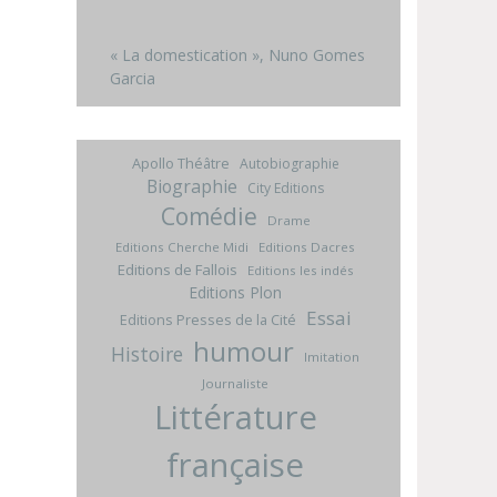
« La domestication », Nuno Gomes
Garcia
Apollo Théâtre
Autobiographie
Biographie
City Editions
Comédie
Drame
Editions Cherche Midi
Editions Dacres
Editions de Fallois
Editions les indés
Editions Plon
Essai
Editions Presses de la Cité
humour
Histoire
Imitation
Journaliste
Littérature
française