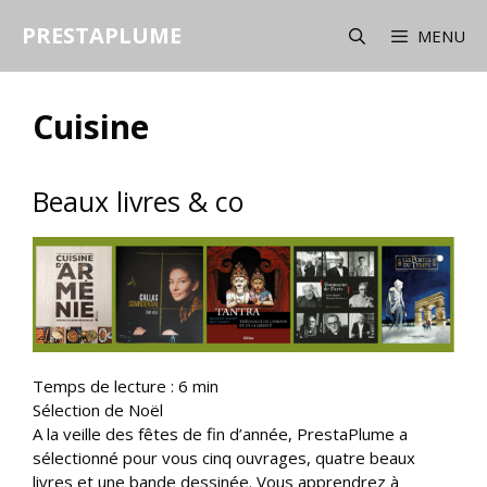
Aller
PRESTAPLUME
au
MENU
contenu
Cuisine
Beaux livres & co
Temps de lecture :
6
min
Sélection de Noël
A la veille des fêtes de fin d’année, PrestaPlume a
sélectionné pour vous cinq ouvrages, quatre beaux
livres et une bande dessinée. Vous apprendrez à