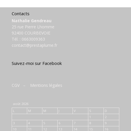
Contacts
Nathalie Gendreau
25 rue Pierre Lhomme
92400 COURBEVOIE
Tél. :
0663009363
contact@prestaplume.fr
Suivez-moi sur Facebook
CGV
–
Mentions légales
août 2026
L
M
M
J
V
S
D
1
2
3
4
5
6
7
8
9
10
11
12
13
14
15
16