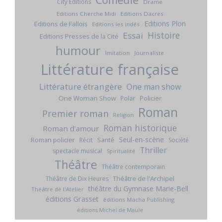
City Editions
Drame
Editions Cherche Midi
Editions Dacres
Editions Plon
Editions de Fallois
Editions les indés
Histoire
Essai
Editions Presses de la Cité
humour
Imitation
Journaliste
Littérature française
Littérature étrangère
One man show
One Woman Show
Policier
Polar
Roman
Premier roman
Religion
Roman historique
Roman d'amour
Seul-en-scène
Roman policier
Santé
Récit
Société
Thriller
spectacle musical
Spiritualité
Théâtre
Théâtre contemporain
Théâtre de l'Archipel
Théâtre de Dix Heures
théâtre du Gymnase Marie-Bell
Théâtre de l'Atelier
éditions Grasset
éditions Macha Publishing
éditions Michel de Maule