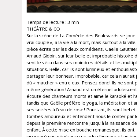
Temps de lecture :
3
min
THÉÂTRE & CO
Sur la scène de La Comédie des Boulevards se joue 
vrai couple », à la vie à la mort, mais surtout à la ville
pièce écrite par les deux comédiens, Gaëlle Gauthie
Arnaud Gidoin, sur leur belle et improbable histoire
sent le vécu dans ses moindres détails et les multip
situations. Belle, car ils sont lumineux et enthousias
partager leur bonheur. Improbable, car cela n’aurait 
dû « matcher » entre eux. Pensez donc ! Ils ne sont 
même génération ! Arnaud est un éternel adolescent
écoute des chanteurs morts et aime le karaoké et l’a
tandis que Gaëlle préfère le yoga, la méditation et 
ses soirées à l’eau de rose ! Pourtant, ils sont bel et
tombés amoureux et entendent nous le conter par 
depuis la première rencontre jusqu’à la naissance de
enfant. À cette mise en bouche romanesque, ils ont
incorporé une généreuse rasade d’humour et un bo