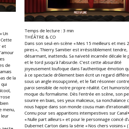
Temps de lecture :
3
min
« Un
THÉÂTRE & CO
. Cette
Dans son seul-en-scène « Mes 15 meilleurs et mes 
r et
pires », Thierry Samitier est irrésistiblement tendre,
 d’amour
désarmant, inattendu. Sa naïveté incarnée décale le
les
et le tord jusqu’à l’absurde. C’est cette absurdité
tes de
joyeusement loufoque dans l’authentique émotion q
jamais
à ce spectacle drôlement bien écrit un regard différe
pas de la
sous un angle insoupçonné, et le fait résonner contre
 qui
paroi sensible de notre propre réalité. Cet humorist
lcool,
moque du formalisme. Dès l’entrée en scène, son pe
arrose
sourire en biais, ses yeux malicieux, sa nonchalance 
 bien
nous happe dans son monde cousu main d’irrationalit
le menu,
Connu pour ses apparitions intempestives sur Canal
 leur
« Nulle part ailleurs » et pour le personnage coincé d
Dubernet Carton dans la série « Nos chers voisins » 
n zeste