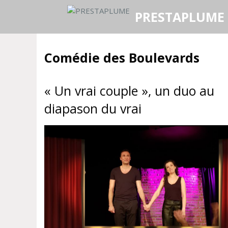
Aller
PRESTAPLUME
au
contenu
Comédie des Boulevards
« Un vrai couple », un duo au
diapason du vrai