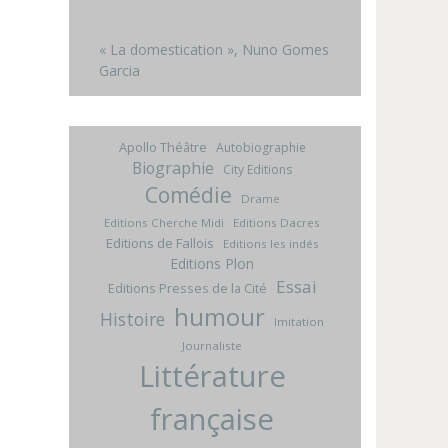
« La domestication », Nuno Gomes
Garcia
Apollo Théâtre
Autobiographie
Biographie
City Editions
Comédie
Drame
Editions Cherche Midi
Editions Dacres
Editions de Fallois
Editions les indés
Editions Plon
Essai
Editions Presses de la Cité
humour
Histoire
Imitation
Journaliste
Littérature
française