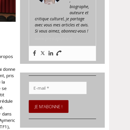
,
biographe,
auteure et
critique culturel, je partage
avec vous mes articles et avis.
Si vous aimez, abonnez-vous !
www.prestaplume.fr
2
 propos
ui donne
nt, pris
 la
E-
e se
mail
tit
*
crédule
é.
+ dans
’Aymeric
(TF1),