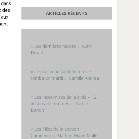
r dans
t des
ARTICLES RÉCENTS
e aux
ment
« Les dernières heures », Ruth
Druart
« Le plus beau lundi de ma vie
tomba un mardi », Camille Andrea
« Les insoumises de la bible – 12
destins de femmes », Patrick
Banon
« Les Filles de la section
Caméléon », Martine Marie Muller