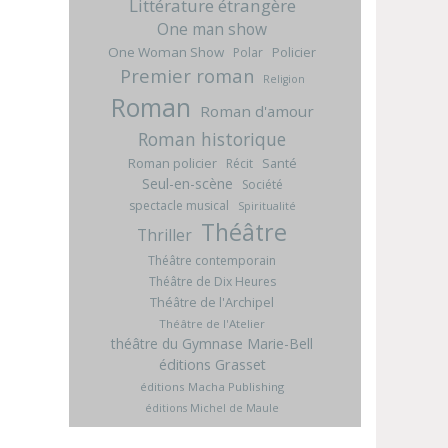
Littérature étrangère
One man show
One Woman Show
Policier
Polar
Premier roman
Religion
Roman
Roman d'amour
Roman historique
Roman policier
Santé
Récit
Seul-en-scène
Société
spectacle musical
Spiritualité
Théâtre
Thriller
Théâtre contemporain
Théâtre de Dix Heures
Théâtre de l'Archipel
Théâtre de l'Atelier
théâtre du Gymnase Marie-Bell
éditions Grasset
éditions Macha Publishing
éditions Michel de Maule