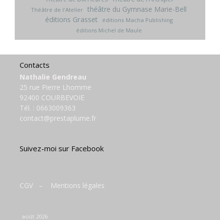
théâtre du Gymnase Marie-Bell
Théâtre de l'Atelier
éditions Grasset
éditions Macha Publishing
éditions Michel de Maule
Contacts
Nathalie Gendreau
25 rue Pierre Lhomme
92400 COURBEVOIE
Tél. :
0663009363
contact@prestaplume.fr
Suivez-moi sur Facebook
CGV
–
Mentions légales
août 2026