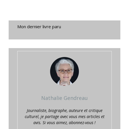
Mon dernier livre paru
Nathalie Gendreau
Journaliste, biographe, auteure et critique
culturel, je partage avec vous mes articles et
avis. Si vous aimez, abonnez-vous !