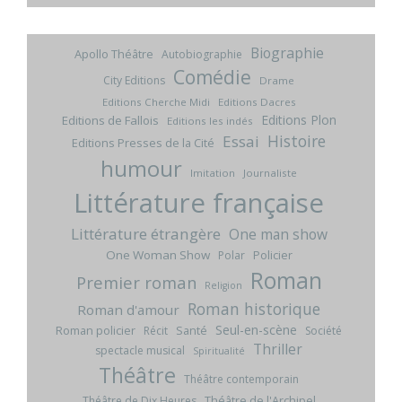
Biographie
Apollo Théâtre
Autobiographie
Comédie
City Editions
Drame
Editions Cherche Midi
Editions Dacres
Editions Plon
Editions de Fallois
Editions les indés
Histoire
Essai
Editions Presses de la Cité
humour
Imitation
Journaliste
Littérature française
Littérature étrangère
One man show
One Woman Show
Policier
Polar
Roman
Premier roman
Religion
Roman historique
Roman d'amour
Seul-en-scène
Roman policier
Santé
Récit
Société
Thriller
spectacle musical
Spiritualité
Théâtre
Théâtre contemporain
Théâtre de l'Archipel
Théâtre de Dix Heures