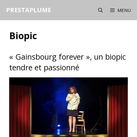
Aller
PRESTAPLUME
au
MENU
contenu
Biopic
« Gainsbourg forever », un biopic
tendre et passionné