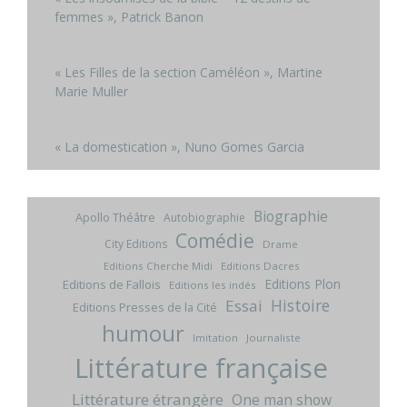
femmes », Patrick Banon
« Les Filles de la section Caméléon », Martine
Marie Muller
« La domestication », Nuno Gomes Garcia
Biographie
Apollo Théâtre
Autobiographie
Comédie
City Editions
Drame
Editions Cherche Midi
Editions Dacres
Editions Plon
Editions de Fallois
Editions les indés
Histoire
Essai
Editions Presses de la Cité
humour
Imitation
Journaliste
Littérature française
Littérature étrangère
One man show