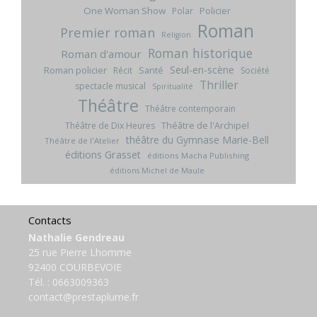
One Woman Show
Policier
Polar
Roman
Premier roman
Religion
Roman historique
Roman d'amour
Seul-en-scène
Roman policier
Santé
Récit
Société
Thriller
spectacle musical
Spiritualité
Théâtre
Théâtre contemporain
Théâtre de l'Archipel
Théâtre de Dix Heures
théâtre du Gymnase Marie-Bell
Théâtre de l'Atelier
éditions Grasset
éditions Macha Publishing
éditions Michel de Maule
Contacts
Nathalie Gendreau
25 rue Pierre Lhomme
92400 COURBEVOIE
Tél. :
0663009363
contact@prestaplume.fr