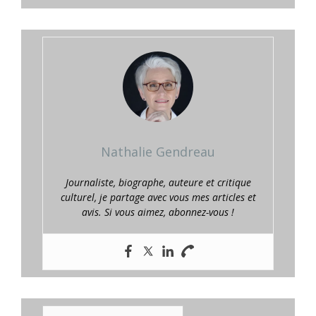
Nathalie Gendreau
Journaliste, biographe, auteure et critique
culturel, je partage avec vous mes articles et
avis. Si vous aimez, abonnez-vous !
E-