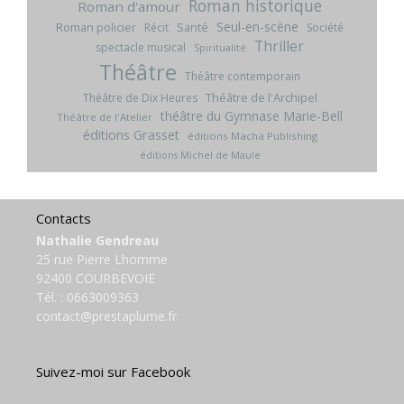
Roman historique
Roman d'amour
Seul-en-scène
Roman policier
Santé
Récit
Société
Thriller
spectacle musical
Spiritualité
Théâtre
Théâtre contemporain
Théâtre de l'Archipel
Théâtre de Dix Heures
théâtre du Gymnase Marie-Bell
Théâtre de l'Atelier
éditions Grasset
éditions Macha Publishing
éditions Michel de Maule
Contacts
Nathalie Gendreau
25 rue Pierre Lhomme
92400 COURBEVOIE
Tél. :
0663009363
contact@prestaplume.fr
Suivez-moi sur Facebook