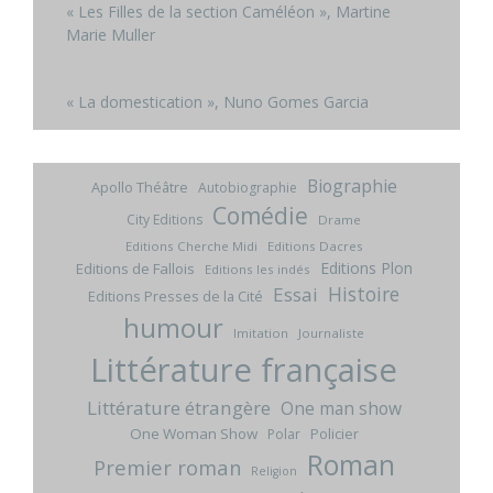
« Les Filles de la section Caméléon », Martine
Marie Muller
« La domestication », Nuno Gomes Garcia
Biographie
Apollo Théâtre
Autobiographie
Comédie
City Editions
Drame
Editions Cherche Midi
Editions Dacres
Editions Plon
Editions de Fallois
Editions les indés
Histoire
Essai
Editions Presses de la Cité
humour
Imitation
Journaliste
Littérature française
Littérature étrangère
One man show
One Woman Show
Policier
Polar
Roman
Premier roman
Religion