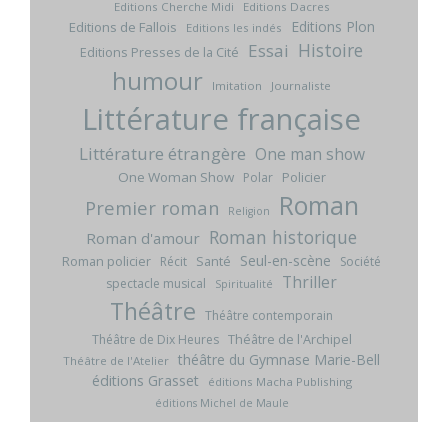
Editions Cherche Midi
Editions Dacres
Editions Plon
Editions de Fallois
Editions les indés
Histoire
Essai
Editions Presses de la Cité
humour
Imitation
Journaliste
Littérature française
Littérature étrangère
One man show
One Woman Show
Policier
Polar
Roman
Premier roman
Religion
Roman historique
Roman d'amour
Seul-en-scène
Roman policier
Santé
Récit
Société
Thriller
spectacle musical
Spiritualité
Théâtre
Théâtre contemporain
Théâtre de l'Archipel
Théâtre de Dix Heures
théâtre du Gymnase Marie-Bell
Théâtre de l'Atelier
éditions Grasset
éditions Macha Publishing
éditions Michel de Maule