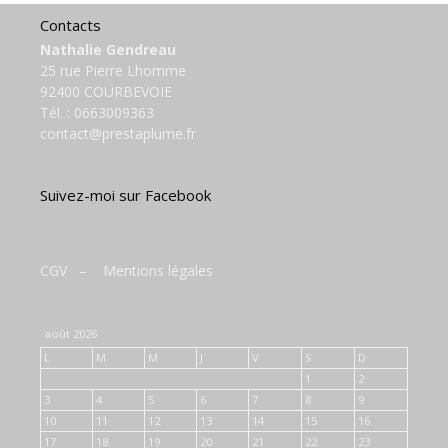
Contacts
Nathalie Gendreau
25 rue Pierre Lhomme
92400 COURBEVOIE
Tél. :
0663009363
contact@prestaplume.fr
Suivez-moi sur Facebook
CGV
–
Mentions légales
août 2026
L
M
M
J
V
S
D
1
2
3
4
5
6
7
8
9
10
11
12
13
14
15
16
17
18
19
20
21
22
23