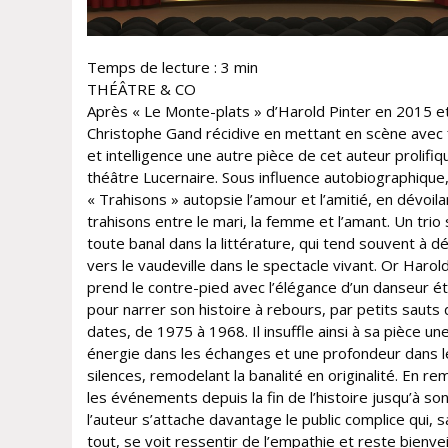
Temps de lecture :
3
min
THÉÂTRE & CO
Après « Le Monte-plats » d’Harold Pinter en 2015 e
Christophe Gand récidive en mettant en scène avec 
et intelligence une autre pièce de cet auteur prolifiq
théâtre Lucernaire. Sous influence autobiographique
« Trahisons » autopsie l’amour et l’amitié, en dévoila
trahisons entre le mari, la femme et l’amant. Un tr
toute banal dans la littérature, qui tend souvent à d
vers le vaudeville dans le spectacle vivant. Or Harol
prend le contre-pied avec l’élégance d’un danseur ét
pour narrer son histoire à rebours, par petits sauts
dates, de 1975 à 1968. Il insuffle ainsi à sa pièce un
énergie dans les échanges et une profondeur dans l
silences, remodelant la banalité en originalité. En r
les événements depuis la fin de l’histoire jusqu’à so
l’auteur s’attache davantage le public complice qui, 
tout, se voit ressentir de l’empathie et reste bienvei