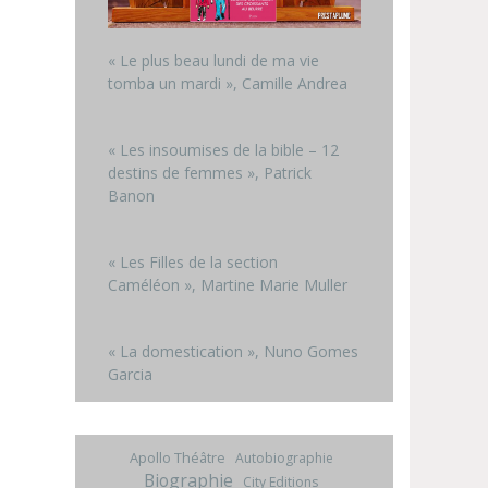
« Le plus beau lundi de ma vie
tomba un mardi », Camille Andrea
« Les insoumises de la bible – 12
destins de femmes », Patrick
Banon
« Les Filles de la section
Caméléon », Martine Marie Muller
« La domestication », Nuno Gomes
Garcia
Apollo Théâtre
Autobiographie
Biographie
City Editions