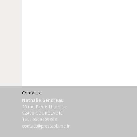
Contacts
Nathalie Gendreau
25 rue Pierre Lhomme
92400 COURBEVOIE
Tél. :
0663009363
contact@prestaplume.fr