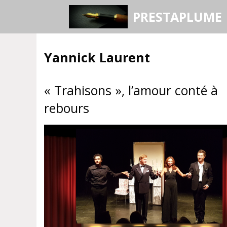
Aller
PRESTAPLUME
au
contenu
Yannick Laurent
« Trahisons », l’amour conté à
rebours