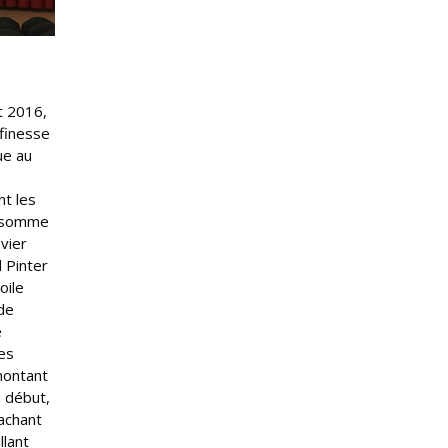
t 2016,
finesse
ue au
,
nt les
io somme
évier
d Pinter
oile
 de
e
es
emontant
n début,
sachant
llant