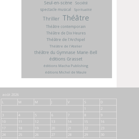
Seul-en-scène
Société
spectacle musical
Spiritualité
Théâtre
Thriller
Théâtre contemporain
Théâtre de Dix Heures
Théâtre de l'Archipel
Théâtre de l'Atelier
théâtre du Gymnase Marie-Bell
éditions Grasset
éditions Macha Publishing
éditions Michel de Maule
août 2026
L
M
M
J
V
S
D
1
2
3
4
5
6
7
8
9
10
11
12
13
14
15
16
17
18
19
20
21
22
23
24
25
26
27
28
29
30