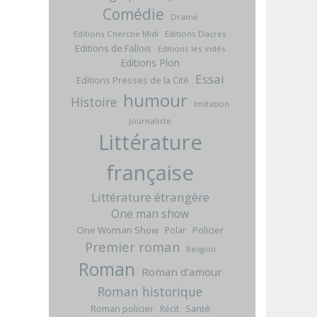
Comédie
Drame
Editions Cherche Midi
Editions Dacres
Editions de Fallois
Editions les indés
Editions Plon
Essai
Editions Presses de la Cité
humour
Histoire
Imitation
Journaliste
Littérature
française
Littérature étrangère
One man show
One Woman Show
Policier
Polar
Premier roman
Religion
Roman
Roman d'amour
Roman historique
Roman policier
Santé
Récit