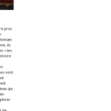
tre pros
n
 Romain
ne, ils
on « les
 encore
nt
ges vont
que
redi
deau qui
 en
xplorer
t de