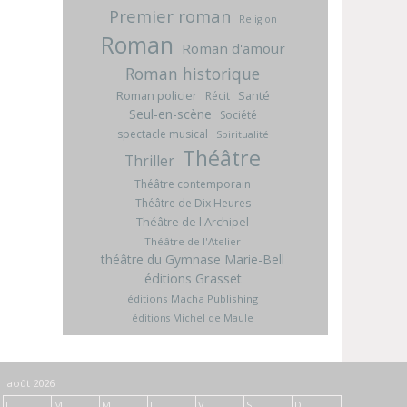
Premier roman
Religion
Roman
Roman d'amour
Roman historique
Roman policier
Santé
Récit
Seul-en-scène
Société
spectacle musical
Spiritualité
Théâtre
Thriller
Théâtre contemporain
Théâtre de Dix Heures
Théâtre de l'Archipel
Théâtre de l'Atelier
théâtre du Gymnase Marie-Bell
éditions Grasset
éditions Macha Publishing
éditions Michel de Maule
août 2026
L
M
M
J
V
S
D