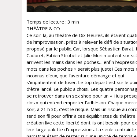
Temps de lecture :
3
min
THÉÂTRE & CO
Ce soir-là, au théâtre de Dix Heures, ils étaient qua
de l’improvisation, prêts à relever le défi de situatio
proposé par le public. Car, lorsque Sébastien Barat,
Cadoret, Fabien Strobel et Julie Mori montent sur scè
arrivent les mains dans les poches… enfin l’expressi
mots dans les poches » serait plus juste ! Ces mots
inconnus d’eux, que l’aventure démange et qui
s’impatientent de fuser. Le top départ est sur le poi
d’être lancé. Le public a choisi. Les quatre personna
se retrouver dans un sex shop pour un « Huis pres
clos » qui entend emporter l’adhésion. Chaque merc
soir, à 21 h 30, c’est le risque. Mais un risque au cor
tend son fil pour offrir à ces équilibristes du théâtre
création live cette liberté dont ils ont besoin pour e
leur large palette d’expressions. La seule contrainte
narrative étant de rester sur une unicité de temps e