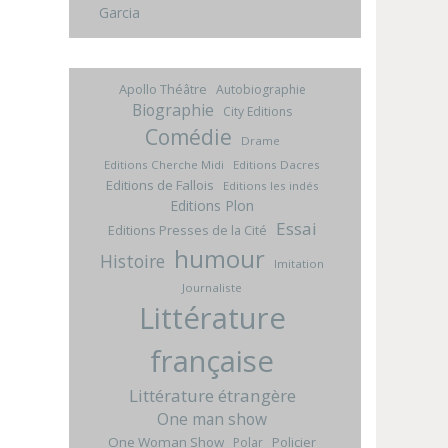
Garcia
Apollo Théâtre
Autobiographie
Biographie
City Editions
Comédie
Drame
Editions Cherche Midi
Editions Dacres
Editions de Fallois
Editions les indés
Editions Plon
Essai
Editions Presses de la Cité
humour
Histoire
Imitation
Journaliste
Littérature
française
Littérature étrangère
One man show
One Woman Show
Policier
Polar