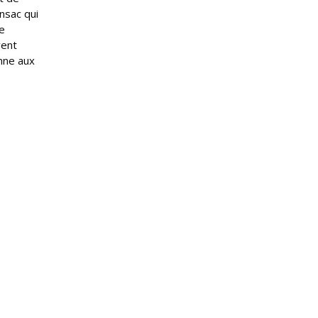
nsac qui
e
vent
onne aux