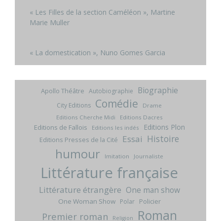
« Les Filles de la section Caméléon », Martine
Marie Muller
« La domestication », Nuno Gomes Garcia
Biographie
Apollo Théâtre
Autobiographie
Comédie
City Editions
Drame
Editions Cherche Midi
Editions Dacres
Editions Plon
Editions de Fallois
Editions les indés
Histoire
Essai
Editions Presses de la Cité
humour
Imitation
Journaliste
Littérature française
Littérature étrangère
One man show
One Woman Show
Policier
Polar
Roman
Premier roman
Religion