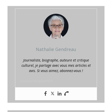
Nathalie Gendreau
Journaliste, biographe, auteure et critique
culturel, je partage avec vous mes articles et
avis. Si vous aimez, abonnez-vous !
www.prestaplume.fr