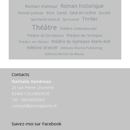
Roman historique
Roman d'amour
Seul-en-scène
Roman policier
Santé
Récit
Société
Thriller
spectacle musical
Spiritualité
Théâtre
Théâtre contemporain
Théâtre de l'Archipel
Théâtre de Dix Heures
théâtre du Gymnase Marie-Bell
Théâtre de l'Atelier
éditions Grasset
éditions Macha Publishing
éditions Michel de Maule
Contacts
Nathalie Gendreau
25 rue Pierre Lhomme
92400 COURBEVOIE
Tél. :
0663009363
contact@prestaplume.fr
Suivez-moi sur Facebook