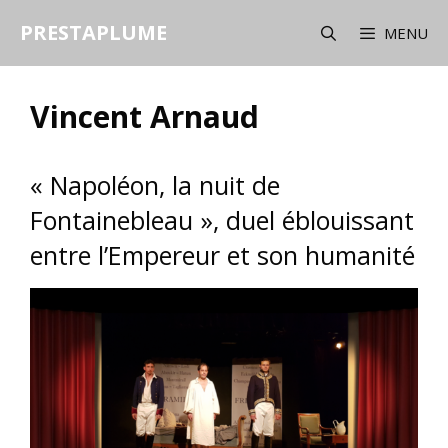
Aller
PRESTAPLUME
au
MENU
contenu
Vincent Arnaud
« Napoléon, la nuit de
Fontainebleau », duel éblouissant
entre l’Empereur et son humanité