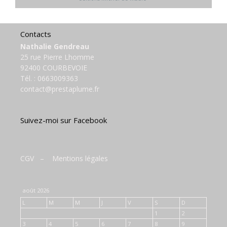
Contacts
Nathalie Gendreau
25 rue Pierre Lhomme
92400 COURBEVOIE
Tél. :
0663009363
contact@prestaplume.fr
Suivez-moi sur Facebook
CGV
–
Mentions légales
août 2026
L
M
M
J
V
S
D
1
2
3
4
5
6
7
8
9