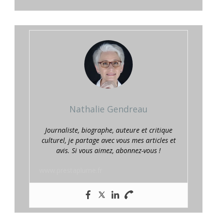
Nathalie Gendreau
Journaliste, biographe, auteure et critique
culturel, je partage avec vous mes articles et
avis. Si vous aimez, abonnez-vous !
www.prestaplume.fr