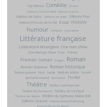
Comédie
City Editions
Drame
Editions Cherche Midi
Editions Dacres
Editions Plon
Editions de Fallois
Editions les indés
Histoire
Essai
Editions Presses de la Cité
humour
Imitation
Journaliste
Littérature française
Littérature étrangère
One man show
One Woman Show
Policier
Polar
Roman
Premier roman
Religion
Roman historique
Roman d'amour
Seul-en-scène
Roman policier
Santé
Récit
Société
Thriller
spectacle musical
Spiritualité
Théâtre
Théâtre contemporain
Théâtre de l'Archipel
Théâtre de Dix Heures
théâtre du Gymnase Marie-Bell
Théâtre de l'Atelier
éditions Grasset
éditions Macha Publishing
éditions Michel de Maule