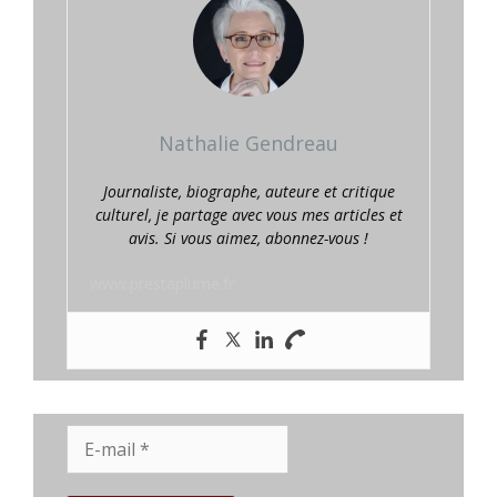
Nathalie Gendreau
Journaliste, biographe, auteure et critique
culturel, je partage avec vous mes articles et
avis. Si vous aimez, abonnez-vous !
www.prestaplume.fr
E-
mail
*