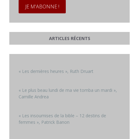
ARTICLES RÉCENTS
« Les dernières heures », Ruth Druart
« Le plus beau lundi de ma vie tomba un mardi »,
Camille Andrea
« Les insoumises de la bible – 12 destins de
femmes », Patrick Banon