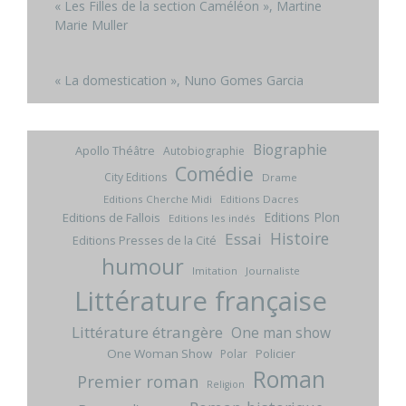
« Les Filles de la section Caméléon », Martine
Marie Muller
« La domestication », Nuno Gomes Garcia
Biographie
Apollo Théâtre
Autobiographie
Comédie
City Editions
Drame
Editions Cherche Midi
Editions Dacres
Editions Plon
Editions de Fallois
Editions les indés
Histoire
Essai
Editions Presses de la Cité
humour
Imitation
Journaliste
Littérature française
Littérature étrangère
One man show
One Woman Show
Policier
Polar
Roman
Premier roman
Religion