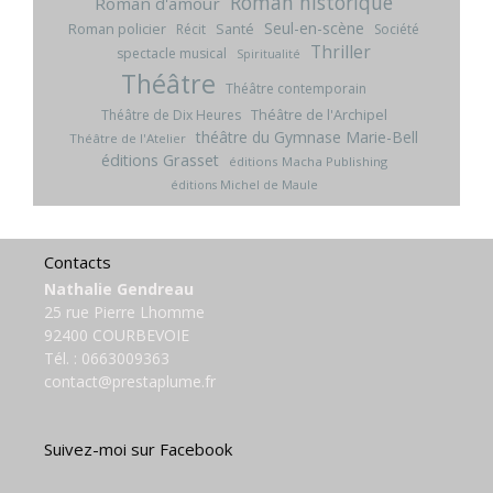
Roman historique
Roman d'amour
Seul-en-scène
Roman policier
Santé
Récit
Société
Thriller
spectacle musical
Spiritualité
Théâtre
Théâtre contemporain
Théâtre de l'Archipel
Théâtre de Dix Heures
théâtre du Gymnase Marie-Bell
Théâtre de l'Atelier
éditions Grasset
éditions Macha Publishing
éditions Michel de Maule
Contacts
Nathalie Gendreau
25 rue Pierre Lhomme
92400 COURBEVOIE
Tél. :
0663009363
contact@prestaplume.fr
Suivez-moi sur Facebook