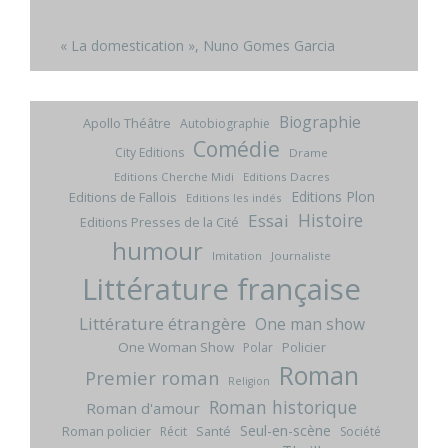
« La domestication », Nuno Gomes Garcia
Biographie
Apollo Théâtre
Autobiographie
Comédie
City Editions
Drame
Editions Cherche Midi
Editions Dacres
Editions Plon
Editions de Fallois
Editions les indés
Histoire
Essai
Editions Presses de la Cité
humour
Imitation
Journaliste
Littérature française
Littérature étrangère
One man show
One Woman Show
Policier
Polar
Roman
Premier roman
Religion
Roman historique
Roman d'amour
Seul-en-scène
Roman policier
Santé
Récit
Société