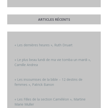
ARTICLES RÉCENTS
« Les dernières heures », Ruth Druart
« Le plus beau lundi de ma vie tomba un mardi »,
Camille Andrea
« Les insoumises de la bible – 12 destins de
femmes », Patrick Banon
« Les Filles de la section Caméléon », Martine
Marie Muller