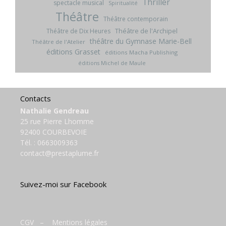
Thriller
spectacle musical
Spiritualité
Théâtre
Théâtre contemporain
Théâtre de l'Archipel
Théâtre de Dix Heures
théâtre du Gymnase Marie-Bell
Théâtre de l'Atelier
éditions Grasset
éditions Macha Publishing
éditions Michel de Maule
Contacts
Nathalie Gendreau
25 rue Pierre Lhomme
92400 COURBEVOIE
Tél. :
0663009363
contact@prestaplume.fr
Suivez-moi sur Facebook
CGV
–
Mentions légales