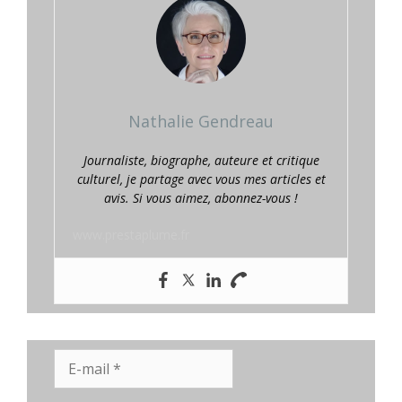
Nathalie Gendreau
Journaliste, biographe, auteure et critique
culturel, je partage avec vous mes articles et
avis. Si vous aimez, abonnez-vous !
www.prestaplume.fr
E-
mail
*