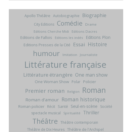
Biographie
Apollo Théâtre
Autobiographie
Comédie
City Editions
Drame
Editions Cherche Midi
Editions Dacres
Editions Plon
Editions de Fallois
Editions les indés
Histoire
Essai
Editions Presses de la Cité
humour
Imitation
Journaliste
Littérature française
Littérature étrangère
One man show
One Woman Show
Policier
Polar
Roman
Premier roman
Religion
Roman historique
Roman d'amour
Seul-en-scène
Roman policier
Santé
Récit
Société
Thriller
spectacle musical
Spiritualité
Théâtre
Théâtre contemporain
Théâtre de l'Archipel
Théâtre de Dix Heures