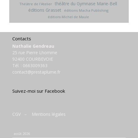
théâtre du Gymnase Marie-Bell
Théâtre de l'Atelier
éditions Grasset
éditions Macha Publishing
éditions Michel de Maule
Contacts
Nathalie Gendreau
25 rue Pierre Lhomme
92400 COURBEVOIE
Tél. :
0663009363
contact@prestaplume.fr
Suivez-moi sur Facebook
CGV
–
Mentions légales
août 2026