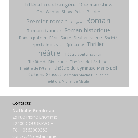
Littérature étrangère
One man show
One Woman Show
Policier
Polar
Roman
Premier roman
Religion
Roman historique
Roman d'amour
Seul-en-scène
Roman policier
Santé
Récit
Société
Thriller
spectacle musical
Spiritualité
Théâtre
Théâtre contemporain
Théâtre de l'Archipel
Théâtre de Dix Heures
théâtre du Gymnase Marie-Bell
Théâtre de l'Atelier
éditions Grasset
éditions Macha Publishing
éditions Michel de Maule
Contacts
Nathalie Gendreau
25 rue Pierre Lhomme
92400 COURBEVOIE
Tél. :
0663009363
contact@prestaplume.fr