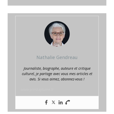
Nathalie Gendreau
Journaliste, biographe, auteure et critique
culturel, je partage avec vous mes articles et
avis. Si vous aimez, abonnez-vous !
www.prestaplume.fr