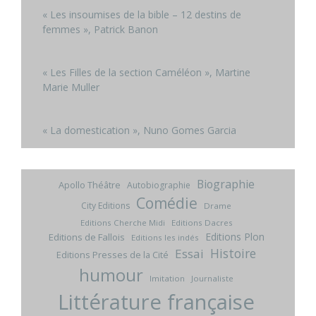
« Les insoumises de la bible – 12 destins de
femmes », Patrick Banon
« Les Filles de la section Caméléon », Martine
Marie Muller
« La domestication », Nuno Gomes Garcia
Biographie
Apollo Théâtre
Autobiographie
Comédie
City Editions
Drame
Editions Cherche Midi
Editions Dacres
Editions Plon
Editions de Fallois
Editions les indés
Histoire
Essai
Editions Presses de la Cité
humour
Imitation
Journaliste
Littérature française