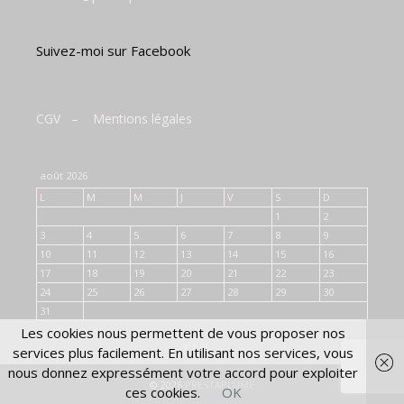
Suivez-moi sur Facebook
CGV
–
Mentions légales
août 2026
L
M
M
J
V
S
D
1
2
3
4
5
6
7
8
9
10
11
12
13
14
15
16
17
18
19
20
21
22
23
24
25
26
27
28
29
30
31
Les cookies nous permettent de vous proposer nos
« Juil
services plus facilement. En utilisant nos services, vous
nous donnez expressément votre accord pour exploiter
© 2026
PRESTAPLUME
ces cookies.
OK