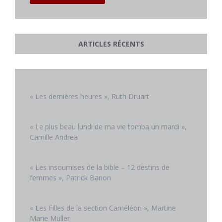
ARTICLES RÉCENTS
« Les dernières heures », Ruth Druart
« Le plus beau lundi de ma vie tomba un mardi »,
Camille Andrea
« Les insoumises de la bible – 12 destins de
femmes », Patrick Banon
« Les Filles de la section Caméléon », Martine
Marie Muller