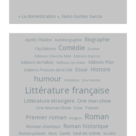
« La domestication », Nuno Gomes Garcia
Biographie
Apollo Théâtre
Autobiographie
Comédie
City Editions
Drame
Editions Cherche Midi
Editions Dacres
Editions Plon
Editions de Fallois
Editions les indés
Histoire
Essai
Editions Presses de la Cité
humour
Imitation
Journaliste
Littérature française
Littérature étrangère
One man show
One Woman Show
Policier
Polar
Roman
Premier roman
Religion
Roman historique
Roman d'amour
Seul-en-scène
Roman policier
Santé
Récit
Société