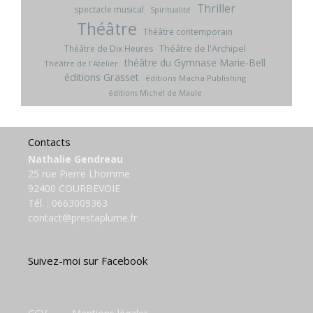
Thriller
spectacle musical
Spiritualité
Théâtre
Théâtre contemporain
Théâtre de l'Archipel
Théâtre de Dix Heures
théâtre du Gymnase Marie-Bell
Théâtre de l'Atelier
éditions Grasset
éditions Macha Publishing
éditions Michel de Maule
Contacts
Nathalie Gendreau
25 rue Pierre Lhomme
92400 COURBEVOIE
Tél. :
0663009363
contact@prestaplume.fr
Suivez-moi sur Facebook