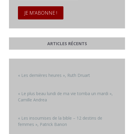
*
ARTICLES RÉCENTS
« Les dernières heures », Ruth Druart
« Le plus beau lundi de ma vie tomba un mardi »,
Camille Andrea
« Les insoumises de la bible – 12 destins de
femmes », Patrick Banon