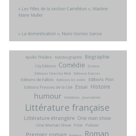
« Les Filles de la section Caméléon », Martine
Marie Muller
« La domestication », Nuno Gomes Garcia
Biographie
Apollo Théâtre
Autobiographie
Comédie
City Editions
Drame
Editions Cherche Midi
Editions Dacres
Editions Plon
Editions de Fallois
Editions les indés
Histoire
Essai
Editions Presses de la Cité
humour
Imitation
Journaliste
Littérature française
Littérature étrangère
One man show
One Woman Show
Policier
Polar
Roman
Premier roman
Religion