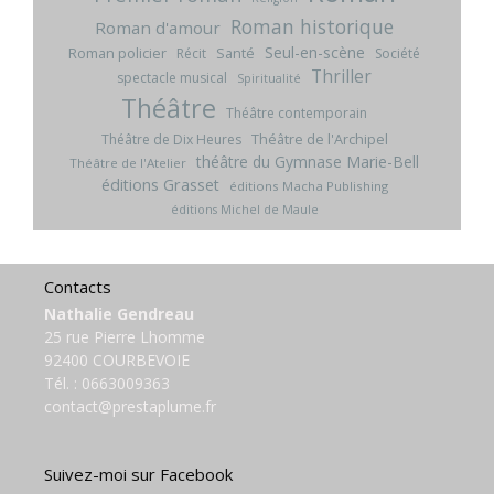
Roman historique
Roman d'amour
Seul-en-scène
Roman policier
Santé
Récit
Société
Thriller
spectacle musical
Spiritualité
Théâtre
Théâtre contemporain
Théâtre de l'Archipel
Théâtre de Dix Heures
théâtre du Gymnase Marie-Bell
Théâtre de l'Atelier
éditions Grasset
éditions Macha Publishing
éditions Michel de Maule
Contacts
Nathalie Gendreau
25 rue Pierre Lhomme
92400 COURBEVOIE
Tél. :
0663009363
contact@prestaplume.fr
Suivez-moi sur Facebook