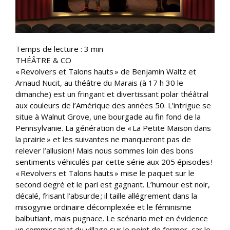
Temps de lecture :
3
min
THÉÂTRE & CO
« Revolvers et Talons hauts » de Benjamin Waltz et
Arnaud Nucit, au théâtre du Marais (à 17 h 30 le
dimanche) est un fringant et divertissant polar théâtral
aux couleurs de l’Amérique des années 50. L’intrigue se
situe à Walnut Grove, une bourgade au fin fond de la
Pennsylvanie. La génération de « La Petite Maison dans
la prairie » et les suivantes ne manqueront pas de
relever l’allusion ! Mais nous sommes loin des bons
sentiments véhiculés par cette série aux 205 épisodes !
« Revolvers et Talons hauts » mise le paquet sur le
second degré et le pari est gagnant. L’humour est noir,
décalé, frisant l’absurde ; il taille allégrement dans la
misogynie ordinaire décomplexée et le féminisme
balbutiant, mais pugnace. Le scénario met en évidence
un commissariat du village sur le point de fermer, car le