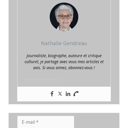
Nathalie Gendreau
Journaliste, biographe, auteure et critique
culturel, je partage avec vous mes articles et
avis. Si vous aimez, abonnez-vous !
www.prestaplume.fr
E-
mail