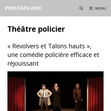
Aller
PRESTAPLUME
au
MENU
contenu
Théâtre policier
« Revolvers et Talons hauts »,
une comédie policière efficace et
réjouissant