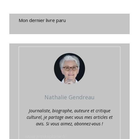
Mon dernier livre paru
Nathalie Gendreau
Journaliste, biographe, auteure et critique
culturel, je partage avec vous mes articles et
avis. Si vous aimez, abonnez-vous !
www.prestaplume.fr