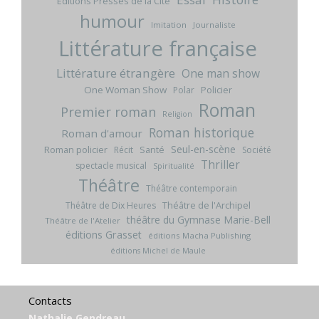
Editions Presses de la Cité
humour
Imitation
Journaliste
Littérature française
Littérature étrangère
One man show
One Woman Show
Policier
Polar
Roman
Premier roman
Religion
Roman historique
Roman d'amour
Seul-en-scène
Roman policier
Santé
Récit
Société
Thriller
spectacle musical
Spiritualité
Théâtre
Théâtre contemporain
Théâtre de l'Archipel
Théâtre de Dix Heures
théâtre du Gymnase Marie-Bell
Théâtre de l'Atelier
éditions Grasset
éditions Macha Publishing
éditions Michel de Maule
Contacts
Nathalie Gendreau