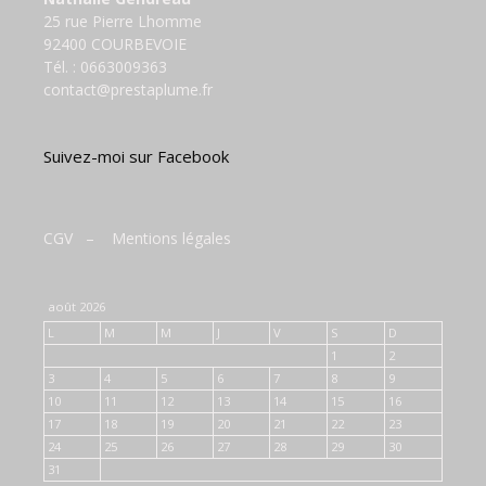
25 rue Pierre Lhomme
92400 COURBEVOIE
Tél. :
0663009363
contact@prestaplume.fr
Suivez-moi sur Facebook
CGV
–
Mentions légales
août 2026
L
M
M
J
V
S
D
1
2
3
4
5
6
7
8
9
10
11
12
13
14
15
16
17
18
19
20
21
22
23
24
25
26
27
28
29
30
31