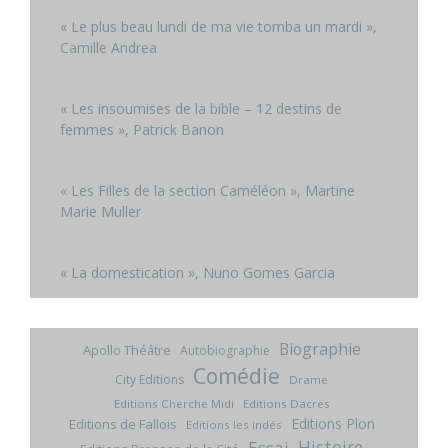
« Le plus beau lundi de ma vie tomba un mardi »,
Camille Andrea
« Les insoumises de la bible – 12 destins de
femmes », Patrick Banon
« Les Filles de la section Caméléon », Martine
Marie Muller
« La domestication », Nuno Gomes Garcia
Biographie
Apollo Théâtre
Autobiographie
Comédie
City Editions
Drame
Editions Cherche Midi
Editions Dacres
Editions Plon
Editions de Fallois
Editions les indés
Histoire
Essai