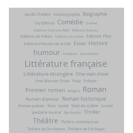
Biographie
Apollo Théâtre
Autobiographie
Comédie
City Editions
Drame
Editions Cherche Midi
Editions Dacres
Editions Plon
Editions de Fallois
Editions les indés
Histoire
Essai
Editions Presses de la Cité
humour
Imitation
Journaliste
Littérature française
Littérature étrangère
One man show
One Woman Show
Policier
Polar
Roman
Premier roman
Religion
Roman historique
Roman d'amour
Seul-en-scène
Roman policier
Santé
Récit
Société
Thriller
spectacle musical
Spiritualité
Théâtre
Théâtre contemporain
Théâtre de l'Archipel
Théâtre de Dix Heures