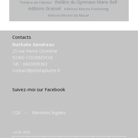
théâtre du Gymnase Marie-Bell
Théâtre de l'Atelier
éditions Grasset
éditions Macha Publishing
éditions Michel de Maule
Contacts
Nathalie Gendreau
25 rue Pierre Lhomme
92400 COURBEVOIE
Tél. :
0663009363
contact@prestaplume.fr
Suivez-moi sur Facebook
CGV
–
Mentions légales
août 2026