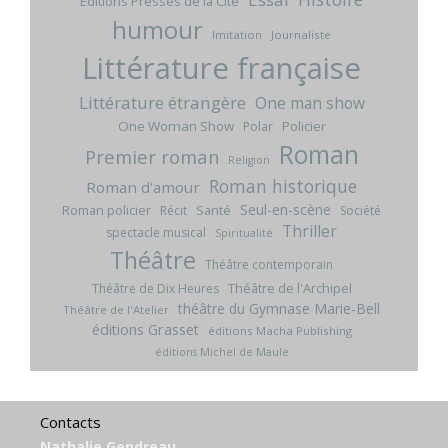
Editions Presses de la Cité
humour
Imitation
Journaliste
Littérature française
Littérature étrangère
One man show
One Woman Show
Policier
Polar
Roman
Premier roman
Religion
Roman historique
Roman d'amour
Seul-en-scène
Roman policier
Santé
Récit
Société
Thriller
spectacle musical
Spiritualité
Théâtre
Théâtre contemporain
Théâtre de l'Archipel
Théâtre de Dix Heures
théâtre du Gymnase Marie-Bell
Théâtre de l'Atelier
éditions Grasset
éditions Macha Publishing
éditions Michel de Maule
Contacts
Nathalie Gendreau