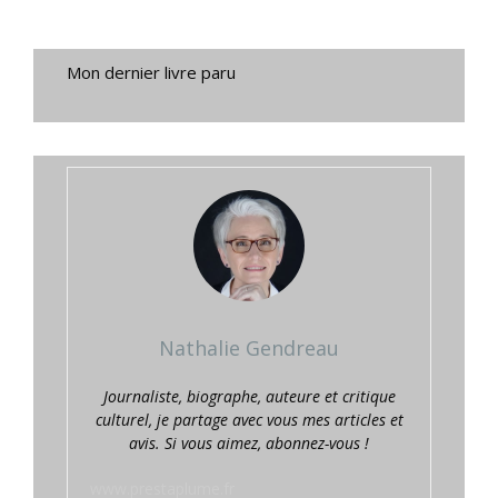
Mon dernier livre paru
Nathalie Gendreau
Journaliste, biographe, auteure et critique
culturel, je partage avec vous mes articles et
avis. Si vous aimez, abonnez-vous !
www.prestaplume.fr