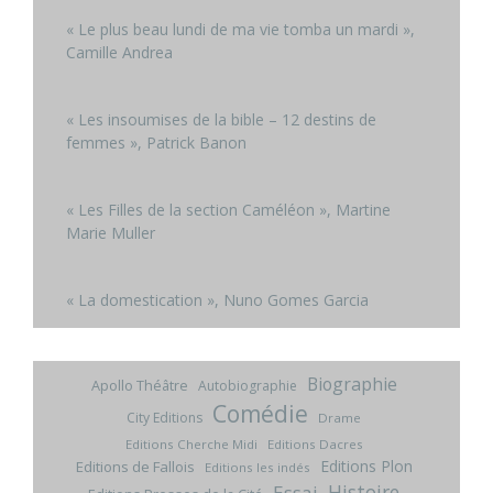
« Le plus beau lundi de ma vie tomba un mardi »,
Camille Andrea
« Les insoumises de la bible – 12 destins de
femmes », Patrick Banon
« Les Filles de la section Caméléon », Martine
Marie Muller
« La domestication », Nuno Gomes Garcia
Biographie
Apollo Théâtre
Autobiographie
Comédie
City Editions
Drame
Editions Cherche Midi
Editions Dacres
Editions Plon
Editions de Fallois
Editions les indés
Histoire
Essai