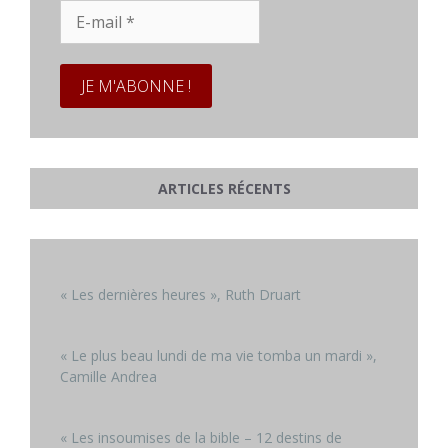
E-
mail
*
ARTICLES RÉCENTS
« Les dernières heures », Ruth Druart
« Le plus beau lundi de ma vie tomba un mardi »,
Camille Andrea
« Les insoumises de la bible – 12 destins de