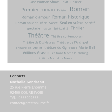
One Woman Show
Policier
Polar
Roman
Premier roman
Religion
Roman historique
Roman d'amour
Seul-en-scène
Roman policier
Santé
Récit
Société
Thriller
spectacle musical
Spiritualité
Théâtre
Théâtre contemporain
Théâtre de l'Archipel
Théâtre de Dix Heures
théâtre du Gymnase Marie-Bell
Théâtre de l'Atelier
éditions Grasset
éditions Macha Publishing
éditions Michel de Maule
Contacts
Nathalie Gendreau
25 rue Pierre Lhomme
92400 COURBEVOIE
Tél. :
0663009363
contact@prestaplume.fr