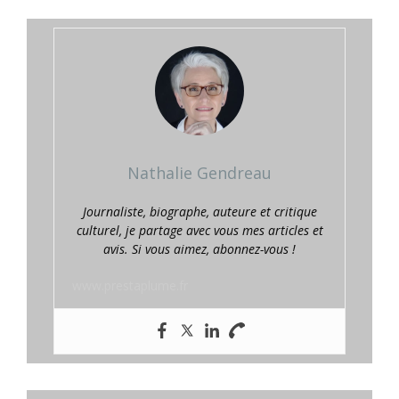
Nathalie Gendreau
Journaliste, biographe, auteure et critique
culturel, je partage avec vous mes articles et
avis. Si vous aimez, abonnez-vous !
www.prestaplume.fr