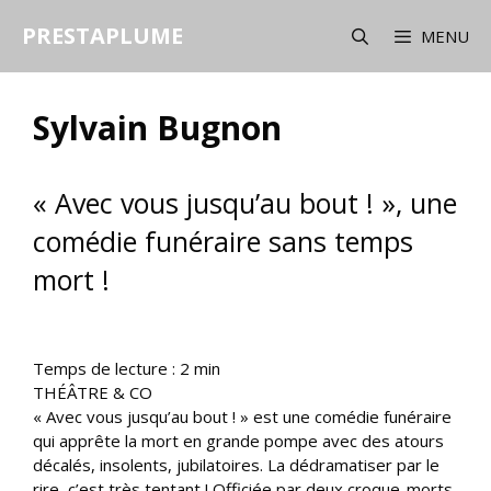
Aller
PRESTAPLUME
au
MENU
contenu
Sylvain Bugnon
« Avec vous jusqu’au bout ! », une
comédie funéraire sans temps
mort !
Temps de lecture :
2
min
THÉÂTRE & CO
« Avec vous jusqu’au bout ! » est une comédie funéraire
qui apprête la mort en grande pompe avec des atours
décalés, insolents, jubilatoires. La dédramatiser par le
rire, c’est très tentant ! Officiée par deux croque-morts