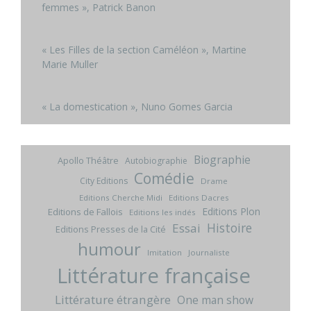
femmes », Patrick Banon
« Les Filles de la section Caméléon », Martine
Marie Muller
« La domestication », Nuno Gomes Garcia
Biographie
Apollo Théâtre
Autobiographie
Comédie
City Editions
Drame
Editions Cherche Midi
Editions Dacres
Editions Plon
Editions de Fallois
Editions les indés
Histoire
Essai
Editions Presses de la Cité
humour
Imitation
Journaliste
Littérature française
Littérature étrangère
One man show