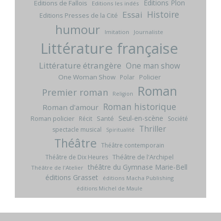
Editions Plon
Editions de Fallois
Editions les indés
Histoire
Essai
Editions Presses de la Cité
humour
Imitation
Journaliste
Littérature française
Littérature étrangère
One man show
One Woman Show
Policier
Polar
Roman
Premier roman
Religion
Roman historique
Roman d'amour
Seul-en-scène
Roman policier
Santé
Récit
Société
Thriller
spectacle musical
Spiritualité
Théâtre
Théâtre contemporain
Théâtre de l'Archipel
Théâtre de Dix Heures
théâtre du Gymnase Marie-Bell
Théâtre de l'Atelier
éditions Grasset
éditions Macha Publishing
éditions Michel de Maule