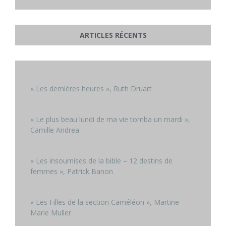
ARTICLES RÉCENTS
« Les dernières heures », Ruth Druart
« Le plus beau lundi de ma vie tomba un mardi »,
Camille Andrea
« Les insoumises de la bible – 12 destins de
femmes », Patrick Banon
« Les Filles de la section Caméléon », Martine
Marie Muller