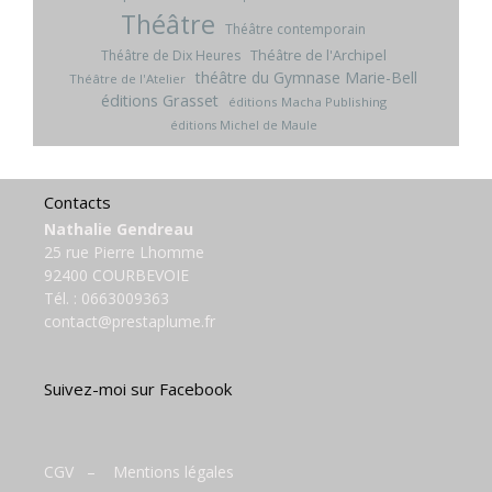
Théâtre
Théâtre contemporain
Théâtre de l'Archipel
Théâtre de Dix Heures
théâtre du Gymnase Marie-Bell
Théâtre de l'Atelier
éditions Grasset
éditions Macha Publishing
éditions Michel de Maule
Contacts
Nathalie Gendreau
25 rue Pierre Lhomme
92400 COURBEVOIE
Tél. :
0663009363
contact@prestaplume.fr
Suivez-moi sur Facebook
CGV
–
Mentions légales