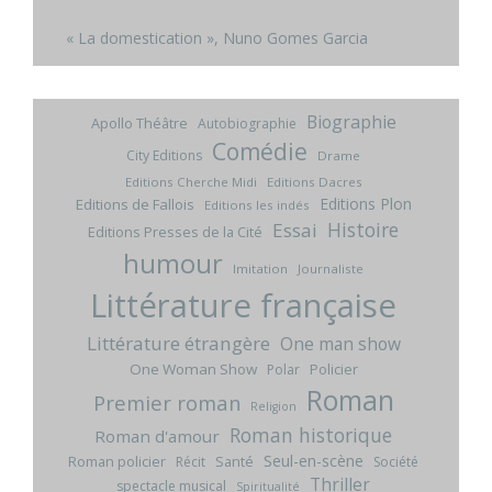
« La domestication », Nuno Gomes Garcia
Biographie
Apollo Théâtre
Autobiographie
Comédie
City Editions
Drame
Editions Cherche Midi
Editions Dacres
Editions Plon
Editions de Fallois
Editions les indés
Histoire
Essai
Editions Presses de la Cité
humour
Imitation
Journaliste
Littérature française
Littérature étrangère
One man show
One Woman Show
Policier
Polar
Roman
Premier roman
Religion
Roman historique
Roman d'amour
Seul-en-scène
Roman policier
Santé
Récit
Société
Thriller
spectacle musical
Spiritualité