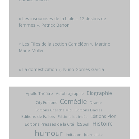
« Les insoumises de la bible – 12 destins de
femmes », Patrick Banon
« Les Filles de la section Caméléon », Martine
Marie Muller
« La domestication », Nuno Gomes Garcia
Biographie
Apollo Théâtre
Autobiographie
Comédie
City Editions
Drame
Editions Cherche Midi
Editions Dacres
Editions Plon
Editions de Fallois
Editions les indés
Histoire
Essai
Editions Presses de la Cité
humour
Imitation
Journaliste