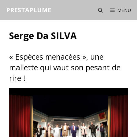
Aller
PRESTAPLUME
au
MENU
contenu
Serge Da SILVA
« Espèces menacées », une
mallette qui vaut son pesant de
rire !