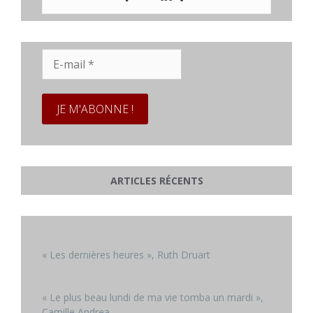
E-
mail
*
ARTICLES RÉCENTS
« Les dernières heures », Ruth Druart
« Le plus beau lundi de ma vie tomba un mardi »,
Camille Andrea