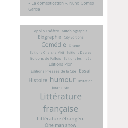
« La domestication », Nuno Gomes
Garcia
Apollo Théâtre
Autobiographie
Biographie
City Editions
Comédie
Drame
Editions Cherche Midi
Editions Dacres
Editions de Fallois
Editions les indés
Editions Plon
Essai
Editions Presses de la Cité
humour
Histoire
Imitation
Journaliste
Littérature
française
Littérature étrangère
One man show