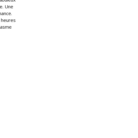
ne. Une
nance.
x heures
arasme