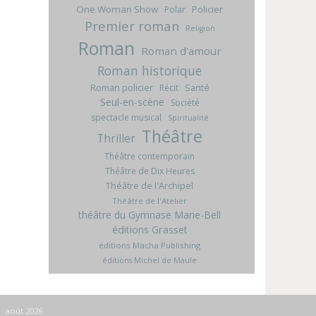
One Woman Show
Policier
Polar
Premier roman
Religion
Roman
Roman d'amour
Roman historique
Roman policier
Santé
Récit
Seul-en-scène
Société
spectacle musical
Spiritualité
Théâtre
Thriller
Théâtre contemporain
Théâtre de Dix Heures
Théâtre de l'Archipel
Théâtre de l'Atelier
théâtre du Gymnase Marie-Bell
éditions Grasset
éditions Macha Publishing
éditions Michel de Maule
août 2026