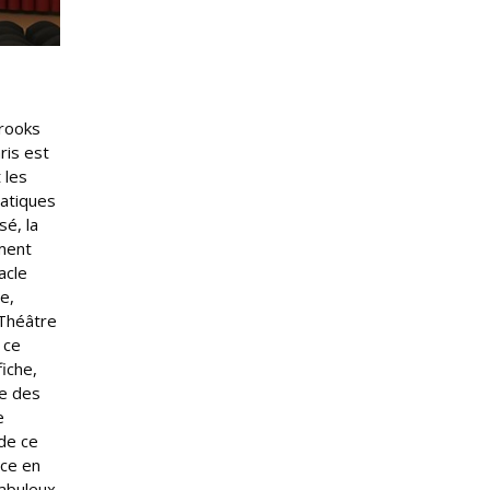
Brooks
ris est
 les
atiques
sé, la
ement
acle
e,
(Théâtre
 ce
fiche,
le des
e
 de ce
nce en
fabuleux