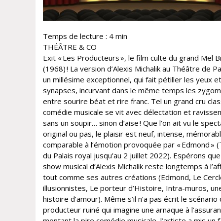
Temps de lecture :
4
min
THÉÂTRE & CO
Exit « Les Producteurs », le film culte du grand Mel 
(1968) ! La version d’Alexis Michalik au Théâtre de Pa
un millésime exceptionnel, qui fait pétiller les yeux et
synapses, incurvant dans le même temps les zygom
entre sourire béat et rire franc. Tel un grand cru clas
comédie musicale se vit avec délectation et raviss
sans un soupir… sinon d’aise ! Que l’on ait vu le spect
original ou pas, le plaisir est neuf, intense, mémorabl
comparable à l’émotion provoquée par « Edmond » 
du Palais royal jusqu’au 2 juillet 2022). Espérons que
show musical d’Alexis Michalik reste longtemps à l’af
tout comme ses autres créations (Edmond, Le Cerc
illusionnistes, Le porteur d’Histoire, Intra-muros, un
histoire d’amour). Même s’il n’a pas écrit le scénario
producteur ruiné qui imagine une arnaque à l’assura
montant la pire comédie musicale, l’artiste a mis un 