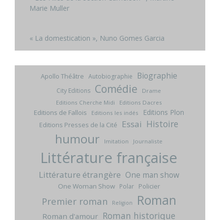
Marie Muller
« La domestication », Nuno Gomes Garcia
Biographie
Apollo Théâtre
Autobiographie
Comédie
City Editions
Drame
Editions Cherche Midi
Editions Dacres
Editions Plon
Editions de Fallois
Editions les indés
Histoire
Essai
Editions Presses de la Cité
humour
Imitation
Journaliste
Littérature française
Littérature étrangère
One man show
One Woman Show
Policier
Polar
Roman
Premier roman
Religion
Roman historique
Roman d'amour