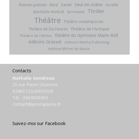
Seul-en-scène
Roman policier
Santé
Récit
Société
Thriller
spectacle musical
Spiritualité
Théâtre
Théâtre contemporain
Théâtre de l'Archipel
Théâtre de Dix Heures
théâtre du Gymnase Marie-Bell
Théâtre de l'Atelier
éditions Grasset
éditions Macha Publishing
éditions Michel de Maule
Contacts
Nathalie Gendreau
25 rue Pierre Lhomme
92400 COURBEVOIE
Tél. :
0663009363
contact@prestaplume.fr
Suivez-moi sur Facebook