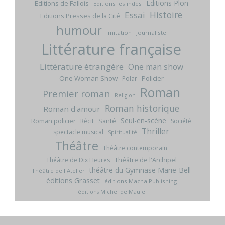
Editions Plon
Editions de Fallois
Editions les indés
Histoire
Essai
Editions Presses de la Cité
humour
Imitation
Journaliste
Littérature française
Littérature étrangère
One man show
One Woman Show
Policier
Polar
Roman
Premier roman
Religion
Roman historique
Roman d'amour
Seul-en-scène
Roman policier
Santé
Récit
Société
Thriller
spectacle musical
Spiritualité
Théâtre
Théâtre contemporain
Théâtre de l'Archipel
Théâtre de Dix Heures
théâtre du Gymnase Marie-Bell
Théâtre de l'Atelier
éditions Grasset
éditions Macha Publishing
éditions Michel de Maule