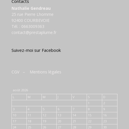
Contacts
Nathalie Gendreau
25 rue Pierre Lhomme
92400 COURBEVOIE
Tél. :
0663009363
contact@prestaplume.fr
Suivez-moi sur Facebook
CGV
–
Mentions légales
août 2026
L
M
M
J
V
S
D
1
2
3
4
5
6
7
8
9
10
11
12
13
14
15
16
17
18
19
20
21
22
23
24
25
26
27
28
29
30