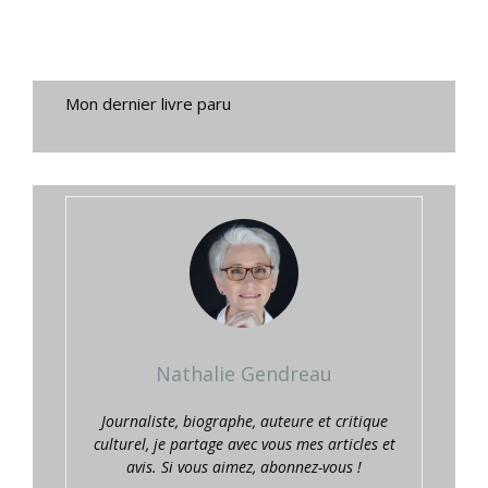
Mon dernier livre paru
Nathalie Gendreau
Journaliste, biographe, auteure et critique
culturel, je partage avec vous mes articles et
avis. Si vous aimez, abonnez-vous !