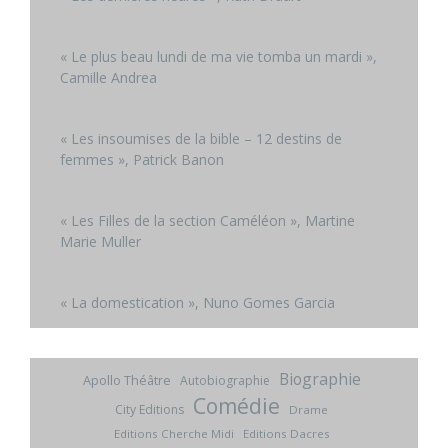
« Le plus beau lundi de ma vie tomba un mardi »,
Camille Andrea
« Les insoumises de la bible – 12 destins de
femmes », Patrick Banon
« Les Filles de la section Caméléon », Martine
Marie Muller
« La domestication », Nuno Gomes Garcia
Biographie
Apollo Théâtre
Autobiographie
Comédie
City Editions
Drame
Editions Cherche Midi
Editions Dacres