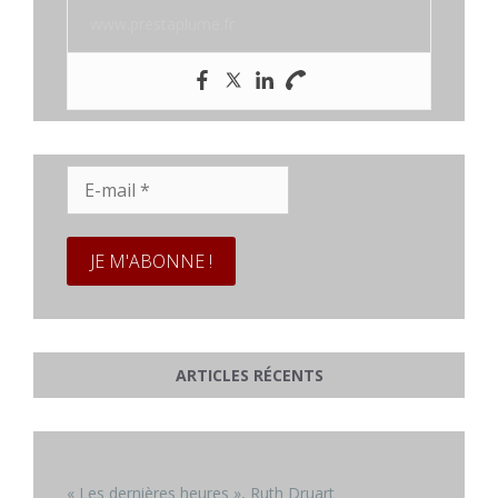
www.prestaplume.fr
E-
mail
*
ARTICLES RÉCENTS
« Les dernières heures », Ruth Druart