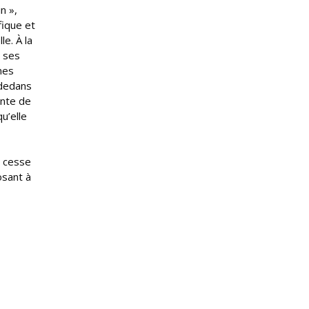
n »,
fique et
le. À la
r ses
nes
 dedans
ente de
u’elle
e cesse
osant à