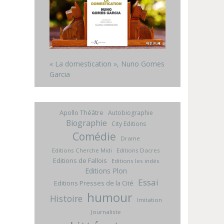
« La domestication », Nuno Gomes
Garcia
Apollo Théâtre
Autobiographie
Biographie
City Editions
Comédie
Drame
Editions Cherche Midi
Editions Dacres
Editions de Fallois
Editions les indés
Editions Plon
Essai
Editions Presses de la Cité
humour
Histoire
Imitation
Journaliste