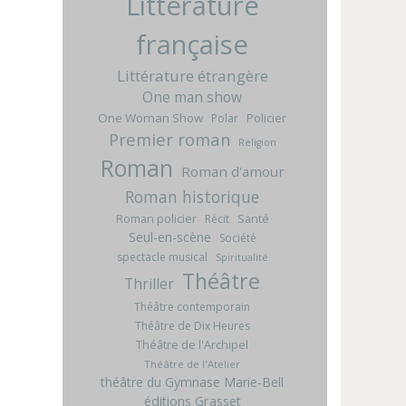
Littérature
française
Littérature étrangère
One man show
One Woman Show
Policier
Polar
Premier roman
Religion
Roman
Roman d'amour
Roman historique
Roman policier
Santé
Récit
Seul-en-scène
Société
spectacle musical
Spiritualité
Théâtre
Thriller
Théâtre contemporain
Théâtre de Dix Heures
Théâtre de l'Archipel
Théâtre de l'Atelier
théâtre du Gymnase Marie-Bell
éditions Grasset