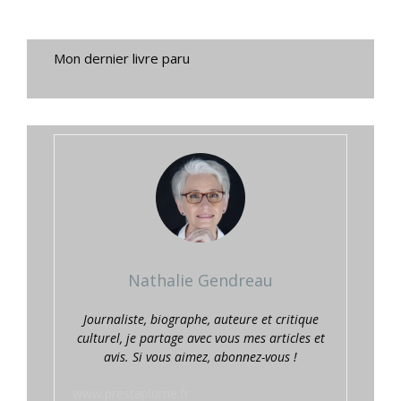
Mon dernier livre paru
Nathalie Gendreau
Journaliste, biographe, auteure et critique
culturel, je partage avec vous mes articles et
avis. Si vous aimez, abonnez-vous !
www.prestaplume.fr