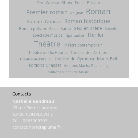
One Woman Show
Policier
Polar
Roman
Premier roman
Religion
Roman historique
Roman d'amour
Seul-en-scène
Roman policier
Santé
Récit
Société
Thriller
spectacle musical
Spiritualité
Théâtre
Théâtre contemporain
Théâtre de l'Archipel
Théâtre de Dix Heures
théâtre du Gymnase Marie-Bell
Théâtre de l'Atelier
éditions Grasset
éditions Macha Publishing
éditions Michel de Maule
Contacts
Nathalie Gendreau
25 rue Pierre Lhomme
92400 COURBEVOIE
Tél. :
0663009363
contact@prestaplume.fr