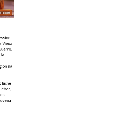
ession
e Vieux
Guerre.
 la
i
ion (la
 lâché
Québec,
ces
ouveau