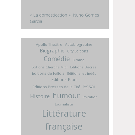
« La domestication », Nuno Gomes
Garcia
Apollo Théâtre
Autobiographie
Biographie
City Editions
Comédie
Drame
Editions Cherche Midi
Editions Dacres
Editions de Fallois
Editions les indés
Editions Plon
Essai
Editions Presses de la Cité
humour
Histoire
Imitation
Journaliste
Littérature
française