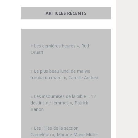
ARTICLES RÉCENTS
« Les dernières heures », Ruth
Druart
« Le plus beau lundi de ma vie
tomba un mardi », Camille Andrea
« Les insoumises de la bible – 12
destins de femmes », Patrick
Banon
« Les Filles de la section
Caméléon », Martine Marie Muller