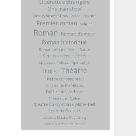
Littérature étrangère
One man show
One Woman Show
Policier
Polar
Premier roman
Religion
Roman
Roman d'amour
Roman historique
Roman policier
Santé
Récit
Seul-en-scène
Société
spectacle musical
Spiritualité
Théâtre
Thriller
Théâtre contemporain
Théâtre de Dix Heures
Théâtre de l'Archipel
Théâtre de l'Atelier
théâtre du Gymnase Marie-Bell
éditions Grasset
éditions Macha Publishing
éditions Michel de Maule