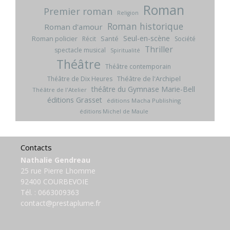
Roman
Premier roman
Religion
Roman historique
Roman d'amour
Seul-en-scène
Roman policier
Santé
Récit
Société
Thriller
spectacle musical
Spiritualité
Théâtre
Théâtre contemporain
Théâtre de l'Archipel
Théâtre de Dix Heures
théâtre du Gymnase Marie-Bell
Théâtre de l'Atelier
éditions Grasset
éditions Macha Publishing
éditions Michel de Maule
Contacts
Nathalie Gendreau
25 rue Pierre Lhomme
92400 COURBEVOIE
Tél. :
0663009363
contact@prestaplume.fr