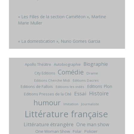
« Les Filles de la section Caméléon », Martine
Marie Muller
« La domestication », Nuno Gomes Garcia
Biographie
Apollo Théâtre
Autobiographie
Comédie
City Editions
Drame
Editions Cherche Midi
Editions Dacres
Editions Plon
Editions de Fallois
Editions les indés
Histoire
Essai
Editions Presses de la Cité
humour
Imitation
Journaliste
Littérature française
Littérature étrangère
One man show
One Woman Show
Policier
Polar