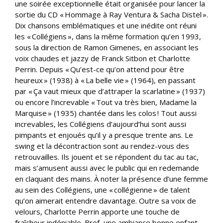
une soirée exceptionnelle était organisée pour lancer la
sortie du CD « Hommage à Ray Ventura & Sacha Distel ».
Dix chansons emblématiques et une inédite ont réuni
les « Collégiens », dans la même formation qu’en 1993,
sous la direction de Ramon Gimenes, en associant les
voix chaudes et jazzy de Franck Sitbon et Charlotte
Perrin. Depuis « Qu’est-ce qu’on attend pour être
heureux » (1938) à « La belle vie » (1964), en passant
par « Ça vaut mieux que d’attraper la scarlatine » (1937)
ou encore l’increvable « Tout va très bien, Madame la
Marquise » (1935) chantée dans les colos ! Tout aussi
increvables, les Collégiens d’aujourd’hui sont aussi
pimpants et enjoués qu’il y a presque trente ans. Le
swing et la décontraction sont au rendez-vous des
retrouvailles. Ils jouent et se répondent du tac au tac,
mais s’amusent aussi avec le public qui en redemande
en claquant des mains. À noter la présence d’une femme
au sein des Collégiens, une « collégienne » de talent
qu’on aimerait entendre davantage. Outre sa voix de
velours, Charlotte Perrin apporte une touche de
fraîcheur indéniable. Bref, une ambiance bonne enfant