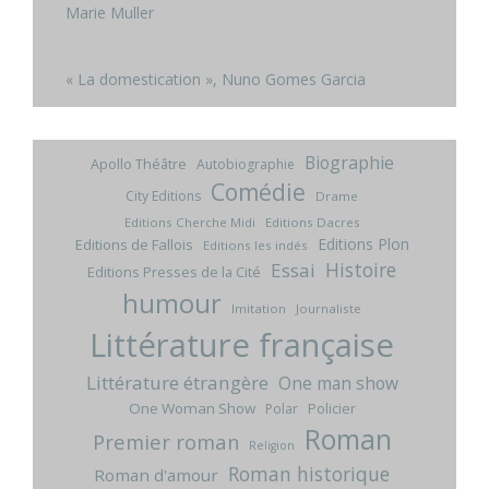
Marie Muller
« La domestication », Nuno Gomes Garcia
Biographie
Apollo Théâtre
Autobiographie
Comédie
City Editions
Drame
Editions Cherche Midi
Editions Dacres
Editions Plon
Editions de Fallois
Editions les indés
Histoire
Essai
Editions Presses de la Cité
humour
Imitation
Journaliste
Littérature française
Littérature étrangère
One man show
One Woman Show
Policier
Polar
Roman
Premier roman
Religion
Roman historique
Roman d'amour