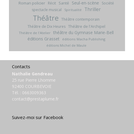
Seul-en-scène
Roman policier
Santé
Récit
Société
Thriller
spectacle musical
Spiritualité
Théâtre
Théâtre contemporain
Théâtre de l'Archipel
Théâtre de Dix Heures
théâtre du Gymnase Marie-Bell
Théâtre de l'Atelier
éditions Grasset
éditions Macha Publishing
éditions Michel de Maule
Contacts
Nathalie Gendreau
25 rue Pierre Lhomme
92400 COURBEVOIE
Tél. :
0663009363
contact@prestaplume.fr
Suivez-moi sur Facebook