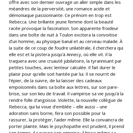
offre avec son dernier ouvrage un aller simple dans les
méandres de la perversité, une romance acide et
démoniaque passionnante. Ce prénom en trop est
Rebecca. Une brillante jeune femme dont la beauté
racée provoque la fascination. Son apparente froideur
dans une boîte de nuit à Toulon excitera la convoitise
d’un homme, au physique banal et au cerveau malade. À
la suite de ce coup de foudre unilatérale, il cherchera qui
elle est et la pistera jusqu’à Annecy, où elle vit. Il la
traquera avec une cruauté jubilatoire, la tyrannisant par
petites touches, avec lenteur calculée. Il fait durer le
plaisir pour qu’elle soit hantée par lui. Il se nourrit de
l’épier, de la suivre, de lui laisser des cadeaux
empoisonnés dans sa boîte aux lettres, sur son pare-
brise, sur son lieu de travail. Il vampirise sa vie jusqu’à la
rendre folle d’angoisse. Violette, la nouvelle collègue de
Rebecca, qui lui voue d’emblée – elle aussi – une
adoration sans borne, fera son possible pour la
rassurer, la protéger, l’aider même. Elle la convaincra de
porter plainte. Mais le psychopathe est prudent, il prend
son temps, il savoure son emprise ; il hisse même sa