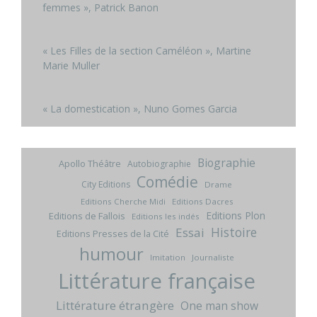
femmes », Patrick Banon
« Les Filles de la section Caméléon », Martine
Marie Muller
« La domestication », Nuno Gomes Garcia
Biographie
Apollo Théâtre
Autobiographie
Comédie
City Editions
Drame
Editions Cherche Midi
Editions Dacres
Editions Plon
Editions de Fallois
Editions les indés
Histoire
Essai
Editions Presses de la Cité
humour
Imitation
Journaliste
Littérature française
Littérature étrangère
One man show