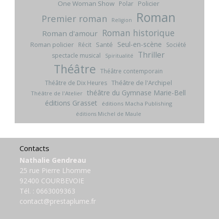
One Woman Show
Policier
Polar
Roman
Premier roman
Religion
Roman historique
Roman d'amour
Seul-en-scène
Roman policier
Santé
Récit
Société
Thriller
spectacle musical
Spiritualité
Théâtre
Théâtre contemporain
Théâtre de l'Archipel
Théâtre de Dix Heures
théâtre du Gymnase Marie-Bell
Théâtre de l'Atelier
éditions Grasset
éditions Macha Publishing
éditions Michel de Maule
Contacts
Nathalie Gendreau
25 rue Pierre Lhomme
92400 COURBEVOIE
Tél. :
0663009363
contact@prestaplume.fr