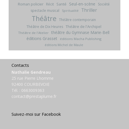
Seul-en-scène
Roman policier
Santé
Récit
Société
Thriller
spectacle musical
Spiritualité
Théâtre
Théâtre contemporain
Théâtre de l'Archipel
Théâtre de Dix Heures
théâtre du Gymnase Marie-Bell
Théâtre de l'Atelier
éditions Grasset
éditions Macha Publishing
éditions Michel de Maule
Contacts
Nathalie Gendreau
25 rue Pierre Lhomme
92400 COURBEVOIE
Tél. :
0663009363
contact@prestaplume.fr
Suivez-moi sur Facebook