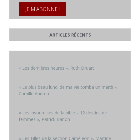
ARTICLES RÉCENTS
« Les dernières heures », Ruth Druart
« Le plus beau lundi de ma vie tomba un mardi »,
Camille Andrea
« Les insoumises de la bible – 12 destins de
femmes », Patrick Banon
« Les Filles de la section Caméléon », Martine