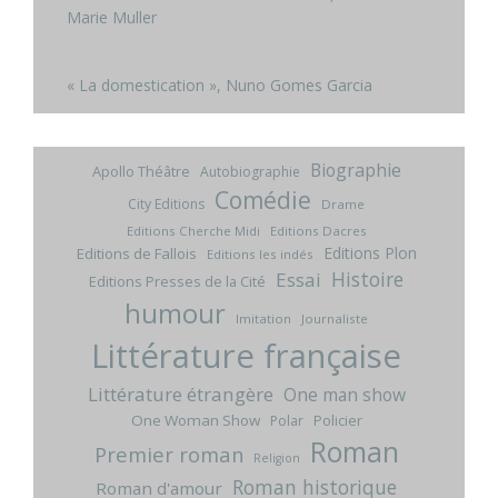
Marie Muller
« La domestication », Nuno Gomes Garcia
Biographie
Apollo Théâtre
Autobiographie
Comédie
City Editions
Drame
Editions Cherche Midi
Editions Dacres
Editions Plon
Editions de Fallois
Editions les indés
Histoire
Essai
Editions Presses de la Cité
humour
Imitation
Journaliste
Littérature française
Littérature étrangère
One man show
One Woman Show
Policier
Polar
Roman
Premier roman
Religion
Roman historique
Roman d'amour