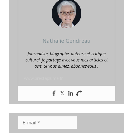
Nathalie Gendreau
Journaliste, biographe, auteure et critique
culturel, je partage avec vous mes articles et
avis. Si vous aimez, abonnez-vous !
www.prestaplume.fr
E-
mail
*