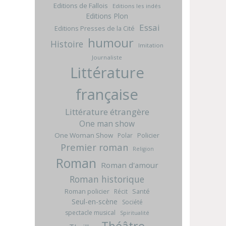
Editions de Fallois
Editions les indés
Editions Plon
Essai
Editions Presses de la Cité
humour
Histoire
Imitation
Journaliste
Littérature
française
Littérature étrangère
One man show
One Woman Show
Policier
Polar
Premier roman
Religion
Roman
Roman d'amour
Roman historique
Roman policier
Santé
Récit
Seul-en-scène
Société
spectacle musical
Spiritualité
Théâtre