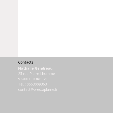
Contacts
Nathalie Gendreau
25 rue Pierre Lhomme
92400 COURBEVOIE
Tél. :
0663009363
contact@prestaplume.fr