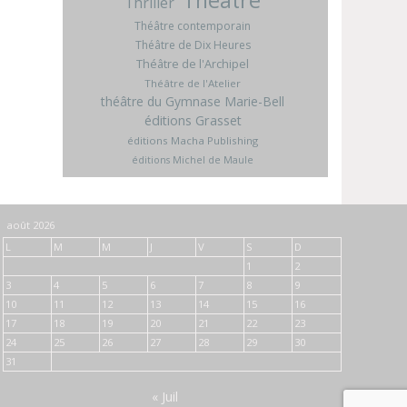
Thriller
Théâtre contemporain
Théâtre de Dix Heures
Théâtre de l'Archipel
Théâtre de l'Atelier
théâtre du Gymnase Marie-Bell
éditions Grasset
éditions Macha Publishing
éditions Michel de Maule
août 2026
L
M
M
J
V
S
D
1
2
3
4
5
6
7
8
9
10
11
12
13
14
15
16
17
18
19
20
21
22
23
24
25
26
27
28
29
30
31
« Juil