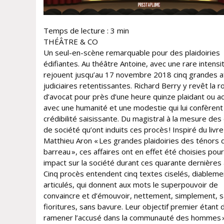
Temps de lecture :
3
min
THÉÂTRE & CO
Un seul-en-scène remarquable pour des plaidoiries
édifiantes. Au théâtre Antoine, avec une rare intensi
rejouent jusqu’au 17 novembre 2018 cinq grandes af
judiciaires retentissantes. Richard Berry y revêt la r
d’avocat pour près d’une heure quinze plaidant ou a
avec une humanité et une modestie qui lui confèrent
crédibilité saisissante. Du magistral à la mesure des
de société qu’ont induits ces procès ! Inspiré du livr
Matthieu Aron « Les grandes plaidoiries des ténors 
barreau », ces affaires ont en effet été choisies pour
impact sur la société durant ces quarante dernières
Cinq procès entendent cinq textes ciselés, diableme
articulés, qui donnent aux mots le superpouvoir de
convaincre et d’émouvoir, nettement, simplement, 
fioritures, sans bavure. Leur objectif premier étant 
ramener l’accusé dans la communauté des hommes »