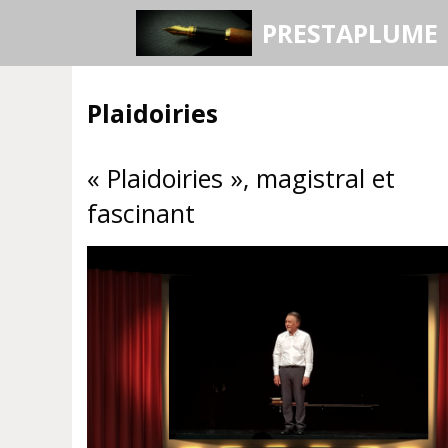
Aller
PRESTAPLUME
au
contenu
Plaidoiries
« Plaidoiries », magistral et
fascinant