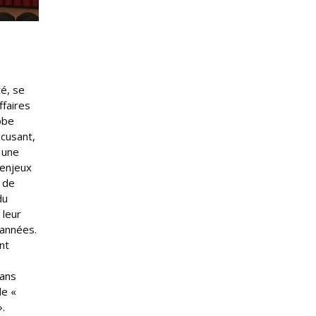
té, se
faires
obe
ccusant,
 une
 enjeux
e de
du
 leur
 années.
nt
sans
de «
.