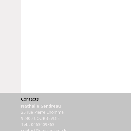
Contacts
Nathalie Gendreau
25 rue Pierre Lhomme
92400 COURBEVOIE
Tél. :
0663009363
contact@prestaplume.fr