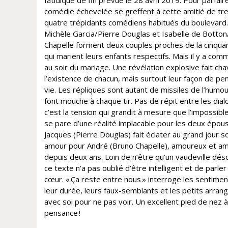
fatidique de fin prévue le 28 avril 2019. Pour parfair
comédie échevelée se greffent à cette amitié de tre
quatre trépidants comédiens habitués du boulevard.
Michèle Garcia/Pierre Douglas et Isabelle de Botto
Chapelle forment deux couples proches de la cinqua
qui marient leurs enfants respectifs. Mais il y a com
au soir du mariage. Une révélation explosive fait cha
l’existence de chacun, mais surtout leur façon de pen
vie. Les répliques sont autant de missiles de l’humou
font mouche à chaque tir. Pas de répit entre les dia
c’est la tension qui grandit à mesure que l’impossibl
se pare d’une réalité implacable pour les deux épous
Jacques (Pierre Douglas) fait éclater au grand jour s
amour pour André (Bruno Chapelle), amoureux et a
depuis deux ans. Loin de n’être qu’un vaudeville déso
ce texte n’a pas oublié d’être intelligent et de parler
cœur. « Ça reste entre nous » interroge les sentimen
leur durée, leurs faux-semblants et les petits arra
avec soi pour ne pas voir. Un excellent pied de nez à
pensance !