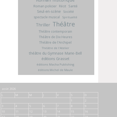
Roman policier
Santé
Récit
Seul-en-scène
Société
spectacle musical
Spiritualité
Théâtre
Thriller
Théâtre contemporain
Théâtre de Dix Heures
Théâtre de l'Archipel
Théâtre de l'Atelier
théâtre du Gymnase Marie-Bell
éditions Grasset
éditions Macha Publishing
éditions Michel de Maule
août 2026
L
M
M
J
V
S
D
1
2
3
4
5
6
7
8
9
10
11
12
13
14
15
16
17
18
19
20
21
22
23