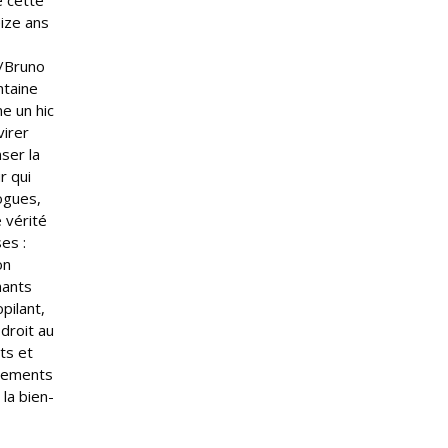
e cette
ize ans
n/Bruno
ntaine
me un hic
virer
ser la
r qui
logues,
e vérité
es :
on
mants
pilant,
 droit au
ts et
ngements
 la bien-