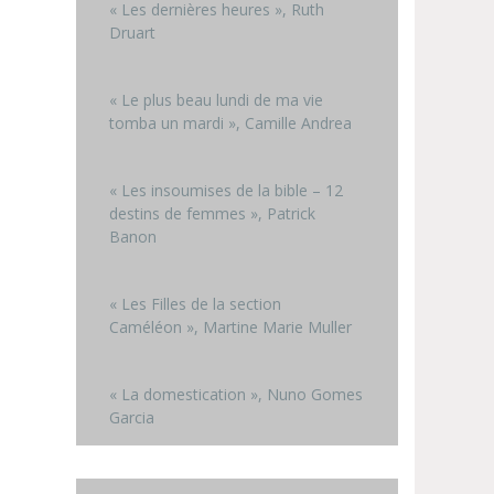
« Les dernières heures », Ruth
Druart
« Le plus beau lundi de ma vie
tomba un mardi », Camille Andrea
« Les insoumises de la bible – 12
destins de femmes », Patrick
Banon
« Les Filles de la section
Caméléon », Martine Marie Muller
« La domestication », Nuno Gomes
Garcia