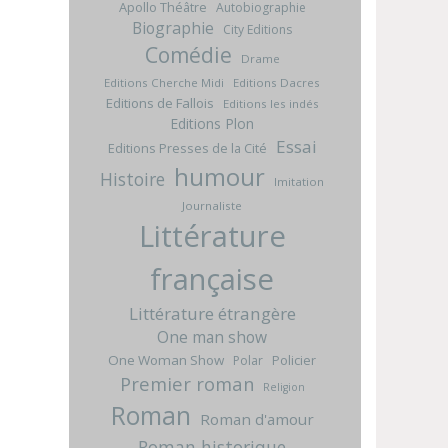
Apollo Théâtre
Autobiographie
Biographie
City Editions
Comédie
Drame
Editions Cherche Midi
Editions Dacres
Editions de Fallois
Editions les indés
Editions Plon
Essai
Editions Presses de la Cité
humour
Histoire
Imitation
Journaliste
Littérature
française
Littérature étrangère
One man show
One Woman Show
Policier
Polar
Premier roman
Religion
Roman
Roman d'amour
Roman historique