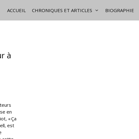
ACCUEIL
CHRONIQUES ET ARTICLES
BIOGRAPHIE
ur à
ateurs
ise en
ot, « Ça
ll, est
e