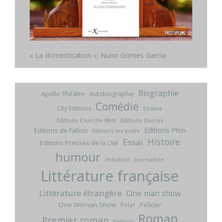
« La domestication », Nuno Gomes Garcia
Biographie
Apollo Théâtre
Autobiographie
Comédie
City Editions
Drame
Editions Cherche Midi
Editions Dacres
Editions Plon
Editions de Fallois
Editions les indés
Histoire
Essai
Editions Presses de la Cité
humour
Imitation
Journaliste
Littérature française
Littérature étrangère
One man show
One Woman Show
Policier
Polar
Roman
Premier roman
Religion