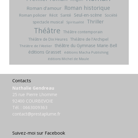
Roman historique
Roman d'amour
Seul-en-scène
Roman policier
Santé
Récit
Société
Thriller
spectacle musical
Spiritualité
Théâtre
Théâtre contemporain
Théâtre de l'Archipel
Théâtre de Dix Heures
théâtre du Gymnase Marie-Bell
Théâtre de l'Atelier
éditions Grasset
éditions Macha Publishing
éditions Michel de Maule
Contacts
Nathalie Gendreau
25 rue Pierre Lhomme
92400 COURBEVOIE
Tél. :
0663009363
contact@prestaplume.fr
Suivez-moi sur Facebook