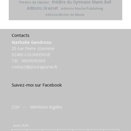
théâtre du Gymnase Marie-Bell
Théâtre de l'Atelier
éditions Grasset
éditions Macha Publishing
éditions Michel de Maule
Contacts
Nathalie Gendreau
25 rue Pierre Lhomme
92400 COURBEVOIE
Tél. :
0663009363
contact@prestaplume.fr
Suivez-moi sur Facebook
CGV
–
Mentions légales
août 2026