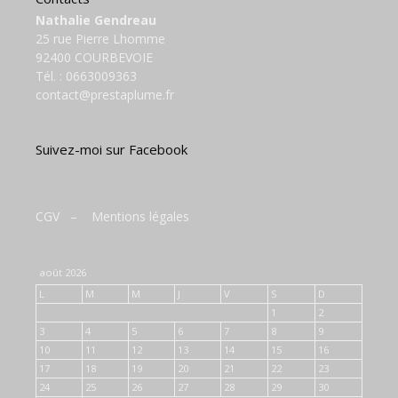
Nathalie Gendreau
25 rue Pierre Lhomme
92400 COURBEVOIE
Tél. :
0663009363
contact@prestaplume.fr
Suivez-moi sur Facebook
CGV
–
Mentions légales
août 2026
L
M
M
J
V
S
D
1
2
3
4
5
6
7
8
9
10
11
12
13
14
15
16
17
18
19
20
21
22
23
24
25
26
27
28
29
30