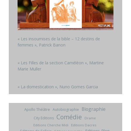
« Les insoumises de la bible – 12 destins de
femmes », Patrick Banon
« Les Filles de la section Caméléon », Martine
Marie Muller
« La domestication », Nuno Gomes Garcia
Biographie
Apollo Théâtre
Autobiographie
Comédie
City Editions
Drame
Editions Cherche Midi
Editions Dacres
Editions Plon