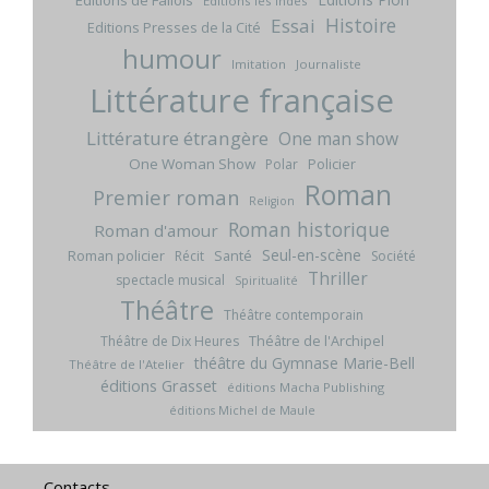
Editions de Fallois
Editions les indés
Histoire
Essai
Editions Presses de la Cité
humour
Imitation
Journaliste
Littérature française
Littérature étrangère
One man show
One Woman Show
Policier
Polar
Roman
Premier roman
Religion
Roman historique
Roman d'amour
Seul-en-scène
Roman policier
Santé
Récit
Société
Thriller
spectacle musical
Spiritualité
Théâtre
Théâtre contemporain
Théâtre de l'Archipel
Théâtre de Dix Heures
théâtre du Gymnase Marie-Bell
Théâtre de l'Atelier
éditions Grasset
éditions Macha Publishing
éditions Michel de Maule
Contacts