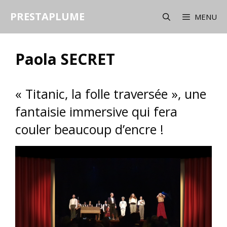
Aller
PRESTAPLUME
au
MENU
contenu
Paola SECRET
« Titanic, la folle traversée », une
fantaisie immersive qui fera
couler beaucoup d’encre !