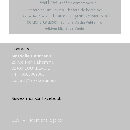
Théâtre
Théâtre contemporain
Théâtre de l'Archipel
Théâtre de Dix Heures
théâtre du Gymnase Marie-Bell
Théâtre de l'Atelier
éditions Grasset
éditions Macha Publishing
éditions Michel de Maule
Contacts
Nathalie Gendreau
25 rue Pierre Lhomme
92400 COURBEVOIE
Tél. :
0663009363
contact@prestaplume.fr
Suivez-moi sur Facebook
CGV
–
Mentions légales