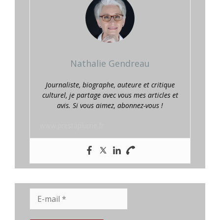
Nathalie Gendreau
Journaliste, biographe, auteure et critique
culturel, je partage avec vous mes articles et
avis. Si vous aimez, abonnez-vous !
www.prestaplume.fr
E-
mail
*