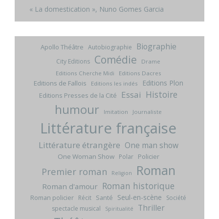
« La domestication », Nuno Gomes Garcia
Biographie
Apollo Théâtre
Autobiographie
Comédie
City Editions
Drame
Editions Cherche Midi
Editions Dacres
Editions Plon
Editions de Fallois
Editions les indés
Histoire
Essai
Editions Presses de la Cité
humour
Imitation
Journaliste
Littérature française
Littérature étrangère
One man show
One Woman Show
Policier
Polar
Roman
Premier roman
Religion
Roman historique
Roman d'amour
Seul-en-scène
Roman policier
Santé
Récit
Société
Thriller
spectacle musical
Spiritualité