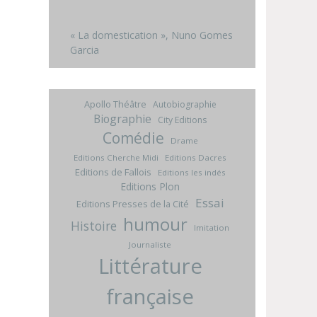
« La domestication », Nuno Gomes
Garcia
Apollo Théâtre
Autobiographie
Biographie
City Editions
Comédie
Drame
Editions Cherche Midi
Editions Dacres
Editions de Fallois
Editions les indés
Editions Plon
Essai
Editions Presses de la Cité
humour
Histoire
Imitation
Journaliste
Littérature
française