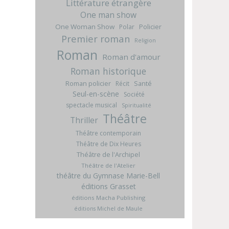
Littérature étrangère
One man show
One Woman Show
Policier
Polar
Premier roman
Religion
Roman
Roman d'amour
Roman historique
Roman policier
Santé
Récit
Seul-en-scène
Société
spectacle musical
Spiritualité
Théâtre
Thriller
Théâtre contemporain
Théâtre de Dix Heures
Théâtre de l'Archipel
Théâtre de l'Atelier
théâtre du Gymnase Marie-Bell
éditions Grasset
éditions Macha Publishing
éditions Michel de Maule