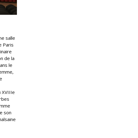
ne salle
e Paris
inaire
on de la
ans le
 femme,
e
 XVIIIe
urbes
femme
de son
malsaine