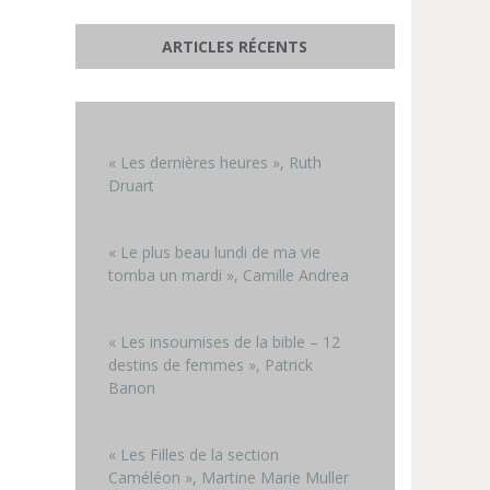
ARTICLES RÉCENTS
« Les dernières heures », Ruth
Druart
« Le plus beau lundi de ma vie
tomba un mardi », Camille Andrea
« Les insoumises de la bible – 12
destins de femmes », Patrick
Banon
« Les Filles de la section
Caméléon », Martine Marie Muller