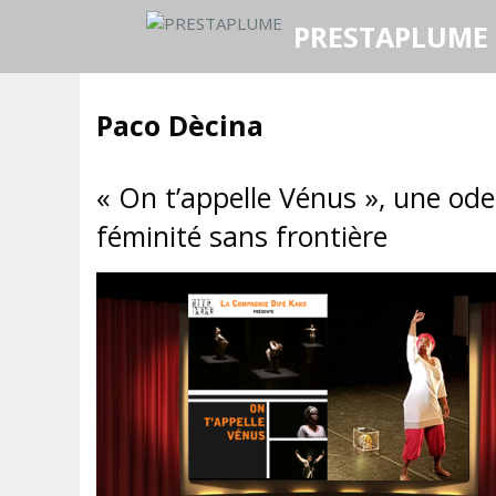
Aller
PRESTAPLUME
au
contenu
Paco Dècina
« On t’appelle Vénus », une ode
féminité sans frontière