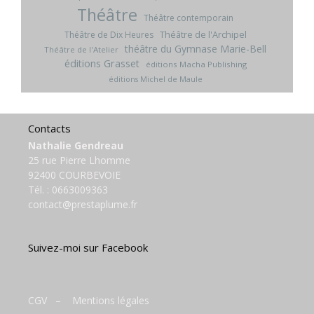
Théâtre
Théâtre contemporain
Théâtre de l'Archipel
Théâtre de Dix Heures
théâtre du Gymnase Marie-Bell
Théâtre de l'Atelier
éditions Grasset
éditions Macha Publishing
éditions Michel de Maule
Contacts
Nathalie Gendreau
25 rue Pierre Lhomme
92400 COURBEVOIE
Tél. :
0663009363
contact@prestaplume.fr
Suivez-moi sur Facebook
CGV
–
Mentions légales