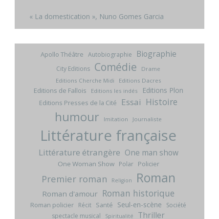
« La domestication », Nuno Gomes Garcia
Biographie
Apollo Théâtre
Autobiographie
Comédie
City Editions
Drame
Editions Cherche Midi
Editions Dacres
Editions Plon
Editions de Fallois
Editions les indés
Histoire
Essai
Editions Presses de la Cité
humour
Imitation
Journaliste
Littérature française
Littérature étrangère
One man show
One Woman Show
Policier
Polar
Roman
Premier roman
Religion
Roman historique
Roman d'amour
Seul-en-scène
Roman policier
Santé
Récit
Société
Thriller
spectacle musical
Spiritualité