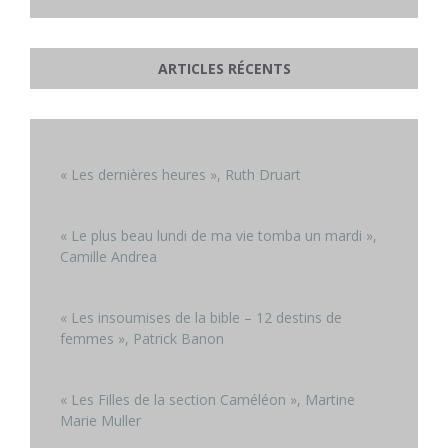
ARTICLES RÉCENTS
« Les dernières heures », Ruth Druart
« Le plus beau lundi de ma vie tomba un mardi »,
Camille Andrea
« Les insoumises de la bible – 12 destins de
femmes », Patrick Banon
« Les Filles de la section Caméléon », Martine
Marie Muller