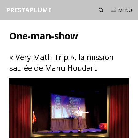
Aller
PRESTAPLUME
au
MENU
contenu
One-man-show
« Very Math Trip », la mission
sacrée de Manu Houdart