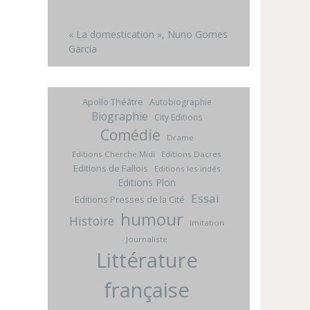
« La domestication », Nuno Gomes
Garcia
Apollo Théâtre
Autobiographie
Biographie
City Editions
Comédie
Drame
Editions Cherche Midi
Editions Dacres
Editions de Fallois
Editions les indés
Editions Plon
Essai
Editions Presses de la Cité
humour
Histoire
Imitation
Journaliste
Littérature
française