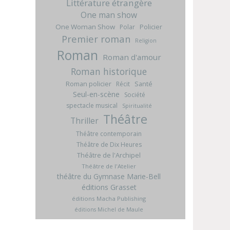
Littérature étrangère
One man show
One Woman Show
Policier
Polar
Premier roman
Religion
Roman
Roman d'amour
Roman historique
Roman policier
Santé
Récit
Seul-en-scène
Société
spectacle musical
Spiritualité
Théâtre
Thriller
Théâtre contemporain
Théâtre de Dix Heures
Théâtre de l'Archipel
Théâtre de l'Atelier
théâtre du Gymnase Marie-Bell
éditions Grasset
éditions Macha Publishing
éditions Michel de Maule