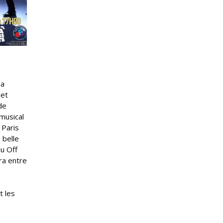
sa
cet
de
musical
 Paris
 belle
au Off
era entre
e
t les