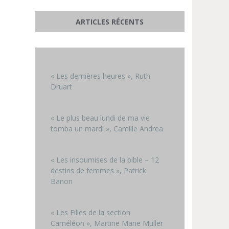
ARTICLES RÉCENTS
« Les dernières heures », Ruth
Druart
« Le plus beau lundi de ma vie
tomba un mardi », Camille Andrea
« Les insoumises de la bible – 12
destins de femmes », Patrick
Banon
« Les Filles de la section
Caméléon », Martine Marie Muller