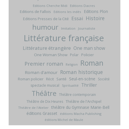
Editions Cherche Midi
Editions Dacres
Editions Plon
Editions de Fallois
Editions les indés
Histoire
Essai
Editions Presses de la Cité
humour
Imitation
Journaliste
Littérature française
Littérature étrangère
One man show
One Woman Show
Policier
Polar
Roman
Premier roman
Religion
Roman historique
Roman d'amour
Seul-en-scène
Roman policier
Santé
Récit
Société
Thriller
spectacle musical
Spiritualité
Théâtre
Théâtre contemporain
Théâtre de l'Archipel
Théâtre de Dix Heures
théâtre du Gymnase Marie-Bell
Théâtre de l'Atelier
éditions Grasset
éditions Macha Publishing
éditions Michel de Maule