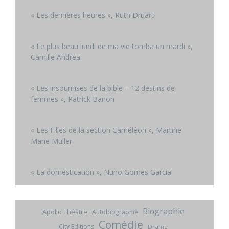
« Les dernières heures », Ruth Druart
« Le plus beau lundi de ma vie tomba un mardi »,
Camille Andrea
« Les insoumises de la bible – 12 destins de
femmes », Patrick Banon
« Les Filles de la section Caméléon », Martine
Marie Muller
« La domestication », Nuno Gomes Garcia
Biographie
Apollo Théâtre
Autobiographie
Comédie
City Editions
Drame