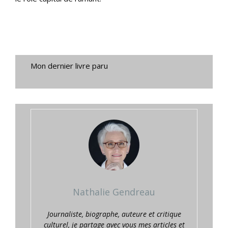
Mon dernier livre paru
Nathalie Gendreau
Journaliste, biographe, auteure et critique
culturel, je partage avec vous mes articles et