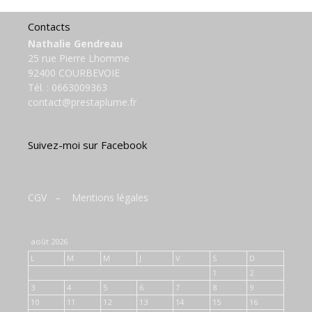
Contacts
Nathalie Gendreau
25 rue Pierre Lhomme
92400 COURBEVOIE
Tél. :
0663009363
contact@prestaplume.fr
Suivez-moi sur Facebook
CGV
–
Mentions légales
août 2026
L
M
M
J
V
S
D
1
2
3
4
5
6
7
8
9
10
11
12
13
14
15
16