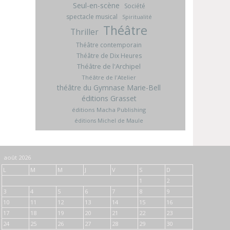
Seul-en-scène
Société
spectacle musical
Spiritualité
Théâtre
Thriller
Théâtre contemporain
Théâtre de Dix Heures
Théâtre de l'Archipel
Théâtre de l'Atelier
théâtre du Gymnase Marie-Bell
éditions Grasset
éditions Macha Publishing
éditions Michel de Maule
août 2026
L
M
M
J
V
S
D
1
2
3
4
5
6
7
8
9
10
11
12
13
14
15
16
17
18
19
20
21
22
23
24
25
26
27
28
29
30