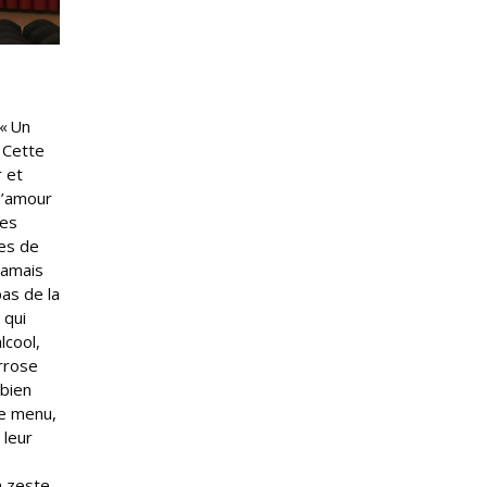
« Un
. Cette
r et
 d’amour
les
tes de
jamais
pas de la
 qui
lcool,
arrose
 bien
le menu,
 leur
n zeste