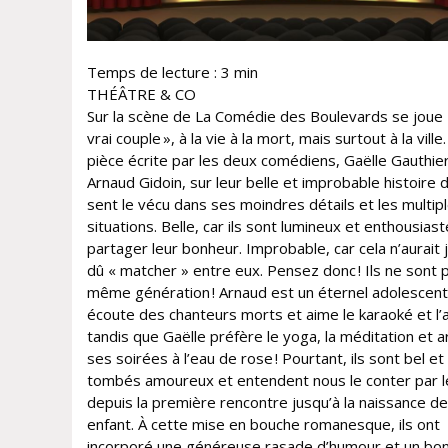
Temps de lecture :
3
min
THÉÂTRE & CO
Sur la scène de La Comédie des Boulevards se joue 
vrai couple », à la vie à la mort, mais surtout à la ville
pièce écrite par les deux comédiens, Gaëlle Gauthie
Arnaud Gidoin, sur leur belle et improbable histoire
sent le vécu dans ses moindres détails et les multip
situations. Belle, car ils sont lumineux et enthousias
partager leur bonheur. Improbable, car cela n’aurait 
dû « matcher » entre eux. Pensez donc ! Ils ne sont 
même génération ! Arnaud est un éternel adolescent
écoute des chanteurs morts et aime le karaoké et l’a
tandis que Gaëlle préfère le yoga, la méditation et 
ses soirées à l’eau de rose ! Pourtant, ils sont bel et
tombés amoureux et entendent nous le conter par 
depuis la première rencontre jusqu’à la naissance de
enfant. À cette mise en bouche romanesque, ils ont
incorporé une généreuse rasade d’humour et un bo