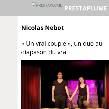
Aller
PRESTAPLUME
au
contenu
Nicolas Nebot
« Un vrai couple », un duo au
diapason du vrai