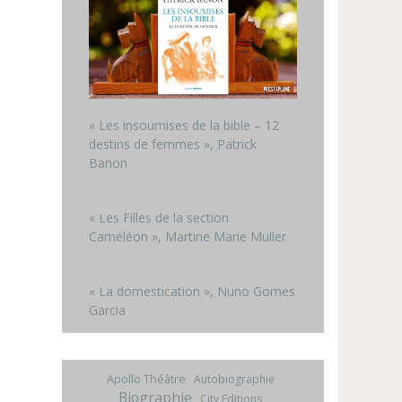
« Les insoumises de la bible – 12
destins de femmes », Patrick
Banon
« Les Filles de la section
Caméléon », Martine Marie Muller
« La domestication », Nuno Gomes
Garcia
Apollo Théâtre
Autobiographie
Biographie
City Editions