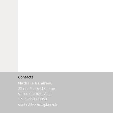
Contacts
Nathalie Gendreau
25 rue Pierre Lhomme
92400 COURBEVOIE
Tél. :
0663009363
contact@prestaplume.fr