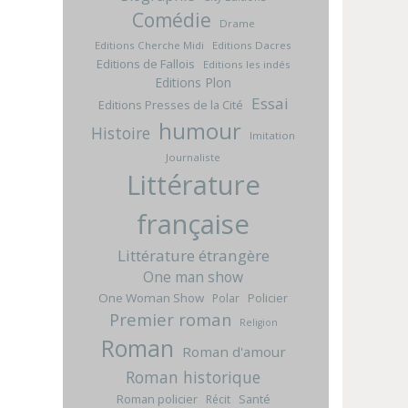
Comédie
Drame
Editions Cherche Midi
Editions Dacres
Editions de Fallois
Editions les indés
Editions Plon
Essai
Editions Presses de la Cité
humour
Histoire
Imitation
Journaliste
Littérature
française
Littérature étrangère
One man show
One Woman Show
Policier
Polar
Premier roman
Religion
Roman
Roman d'amour
Roman historique
Roman policier
Santé
Récit