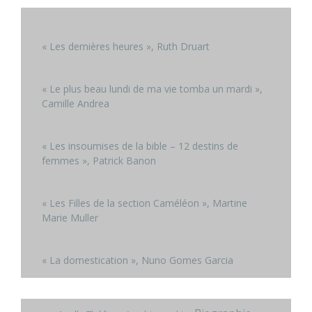
« Les dernières heures », Ruth Druart
« Le plus beau lundi de ma vie tomba un mardi »,
Camille Andrea
« Les insoumises de la bible – 12 destins de
femmes », Patrick Banon
« Les Filles de la section Caméléon », Martine
Marie Muller
« La domestication », Nuno Gomes Garcia