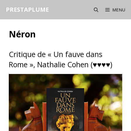
Aller
PRESTAPLUME
au
MENU
contenu
Néron
Critique de « Un fauve dans
Rome », Nathalie Cohen (♥♥♥♥)