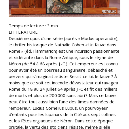
Temps de lecture :
3
min
LITTERATURE
Deuxième opus d’une série (après « Modus operandi »),
le thriller historique de Nathalie Cohen « Un fauve dans
Rome » (éd. Flammarion) est une incursion passionnante
et sidérante dans la Rome Antique, sous le règne de
Néron (de 54 à 68 après J.-C.). Cet empereur est connu
pour avoir été un bourreau sanguinaire, débauché et
pervers qui s’imaginait artiste. Serait-ce lui, le fauve ? À
moins que ce soit cet incendie dévastateur qui ravagea
Rome du 18 au 24 juillet 64 après J.-C et fit des milliers
de morts et plus de 200 000 sans-abri ? Mais ce fauve
peut être tout aussi bien l’une des âmes damnées de
l’empereur, Lucius Cornelius Lupus, un pourvoyeur
d’enfants pour les lupanars de la Cité aux sept collines
et les fêtes orgiaques de Néron. Dans cette époque
brutale, la vertu des stoïciens résiste, même si elle