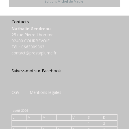
éditions Michel de Maule
Contacts
Nathalie Gendreau
25 rue Pierre Lhomme
92400 COURBEVOIE
Tél. :
0663009363
contact@prestaplume.fr
Suivez-moi sur Facebook
CGV
–
Mentions légales
août 2026
L
M
M
J
V
S
D
1
2