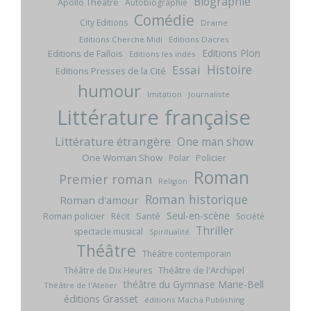
Biographie
Apollo Théâtre
Autobiographie
Comédie
City Editions
Drame
Editions Cherche Midi
Editions Dacres
Editions Plon
Editions de Fallois
Editions les indés
Histoire
Essai
Editions Presses de la Cité
humour
Imitation
Journaliste
Littérature française
Littérature étrangère
One man show
One Woman Show
Policier
Polar
Roman
Premier roman
Religion
Roman historique
Roman d'amour
Seul-en-scène
Roman policier
Santé
Récit
Société
Thriller
spectacle musical
Spiritualité
Théâtre
Théâtre contemporain
Théâtre de l'Archipel
Théâtre de Dix Heures
théâtre du Gymnase Marie-Bell
Théâtre de l'Atelier
éditions Grasset
éditions Macha Publishing